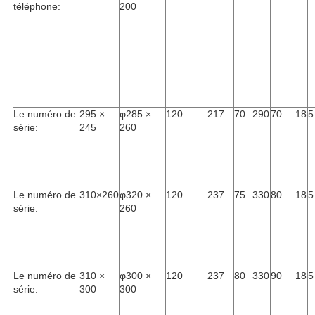
téléphone:
200
Le numéro de
295 ×
φ285 ×
120
217
70
290
70
18
5
série:
245
260
Le numéro de
310×260
φ320 ×
120
237
75
330
80
18
5
série:
260
Le numéro de
310 ×
φ300 ×
120
237
80
330
90
18
5
série:
300
300