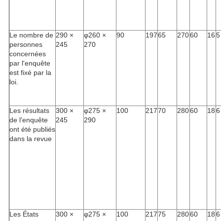
Le nombre de
290 ×
φ260 ×
90
197
65
270
60
16
5
personnes
245
270
concernées
par l'enquête
est fixé par la
loi.
Les résultats
300 ×
φ275 ×
100
217
70
280
60
18
6
de l'enquête
245
290
ont été publiés
dans la revue
Les États
300 ×
φ275 ×
100
217
75
280
60
18
6