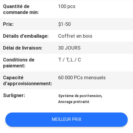
NOUS
Quantité de
100 pcs
commande min:
VISITE
Prix:
$1-50
DE
Détails d'emballage:
Coffret en bois
L'USINE
Délai de livraison:
30 JOURS
Conditions de
T / T, L / C
CONTRÔLE
paiement:
DE
Capacité
60 000 PCs mensuels
LA
d'approvisionnement:
QUALITÉ
Surligner:
,
Système de posttension
Ancrage prétraité
NOUS
MEILLEUR PRIX
CONTACTER