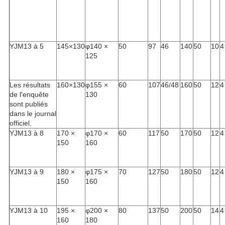
YJM13 à 5
145×130
φ140 ×
50
97
46
140
50
10
4
125
Les résultats
160×130
φ155 ×
60
107
46/48
160
50
12
4
de l'enquête
130
sont publiés
dans le journal
officiel.
YJM13 à 8
170 ×
φ170 ×
60
117
50
170
50
12
4
150
160
YJM13 à 9
180 ×
φ175 ×
70
127
50
180
50
12
4
150
160
YJM13 à 10
195 ×
φ200 ×
80
137
50
200
50
14
4
160
180