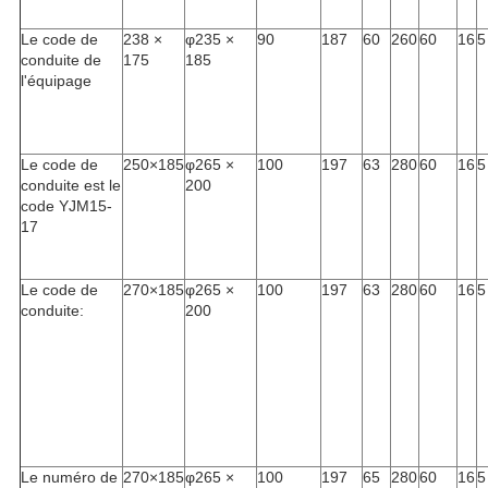
Le code de
238 ×
φ235 ×
90
187
60
260
60
16
5
conduite de
175
185
l'équipage
Le code de
250×185
φ265 ×
100
197
63
280
60
16
5
conduite est le
200
code YJM15-
17
Le code de
270×185
φ265 ×
100
197
63
280
60
16
5
conduite:
200
Le numéro de
270×185
φ265 ×
100
197
65
280
60
16
5