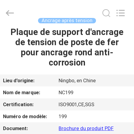
-
2026
Sunrise
Foundry
CO.,LTD.
Ancrage après tension
All
Rights
Plaque de support d'ancrage
À
Reserved.
de tension de poste de fer
LA
pour ancrage rond anti-
MAISON
corrosion
PRODUITS
Lieu d'origine:
Ningbo, en Chine
VIDÉOS
Nom de marque:
NC199
Certification:
ISO9001,CE,SGS
À
Numéro de modèle:
199
PROPOS
DE
Document:
Brochure du produit PDF