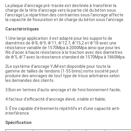
La plaque d'ancrage pré-tracée est destinée à transférer la
charge de la tête d'ancrage vers la partie clé du béton sous
l'ancrage.La répartition des contraintes sous l'ancrage affecte
la capacité de fissuration et de charge du béton sous l'ancrage.
Caractéristiques
1.Une large application: il est adapté pour les supports de
diamètres de Φ'8, Φ'9, Φ'11, Φ'12.7, Φ'15,2 et Φ'18 avec une
résistance variable de 1570Mpa à 2000Mpa ainsi que pour les
fils d'acier à haute résistance à la traction avec des diamètres
de Φ'5, Φ'7 avec la résistance standard de 1570Mpa à 1860Mpa.
2Le système d'ancrage YJM est disponible pour toute la
gamme de tailles de tendons (1-55 brins).notre société peut
produire des ancrages de tout type de trous arbitraires selon
les demandes des clients.
3.Bon en termes d'auto-ancrage et de fonctionnement facile;
4.facteur d'efficacité d'ancrage élevé, stable et fiable;
5. Être capable d'étirements répétitifs et d'une capacité anti-
interférence.
Spécification