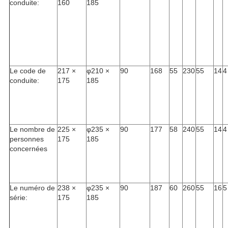
conduite:
160
185
Le code de
217 ×
φ210 ×
90
168
55
230
55
14
4
conduite:
175
185
Le nombre de
225 ×
φ235 ×
90
177
58
240
55
14
4
personnes
175
185
concernées
Le numéro de
238 ×
φ235 ×
90
187
60
260
55
16
5
série:
175
185