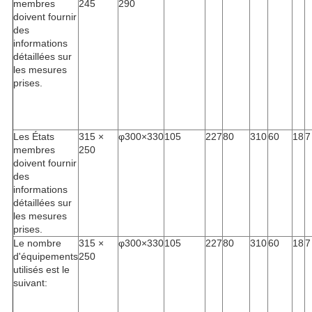
membres
245
290
doivent fournir
des
informations
détaillées sur
les mesures
prises.
Les États
315 ×
φ300×330
105
227
80
310
60
18
7
membres
250
doivent fournir
des
informations
détaillées sur
les mesures
prises.
Le nombre
315 ×
φ300×330
105
227
80
310
60
18
7
d'équipements
250
utilisés est le
suivant: