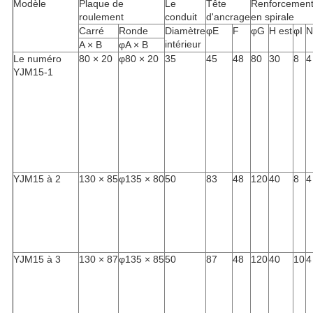
Modèle
Plaque de
Le
Tête
Renforcemen
roulement
conduit
d'ancrage
en spirale
Carré
Ronde
Diamètre
φE
F
φG
H est
φI
N
intérieur
A × B
φA × B
Le numéro
80 × 20
φ80 × 20
35
45
48
80
30
8
4
YJM15-1
YJM15 à 2
130 × 85
φ135 × 80
50
83
48
120
40
8
4
YJM15 à 3
130 × 87
φ135 × 85
50
87
48
120
40
10
4