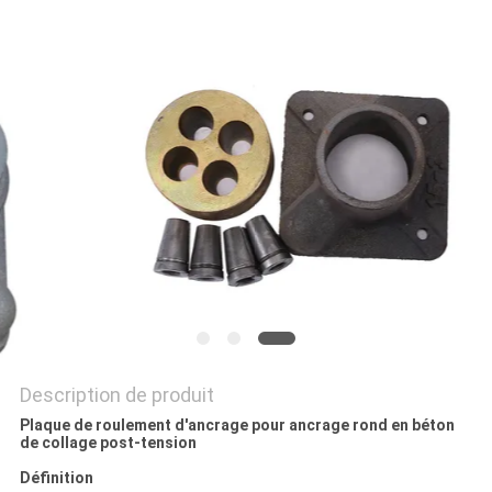
NOUVELLES
DEMANDEZ
UN DEVIS
PLAN
DU
SITE
POLITIQUE
DE
Description de produit
CONFIDENTIALITÉ
Plaque de roulement d'ancrage pour ancrage rond en béton
de collage post-tension
Définition