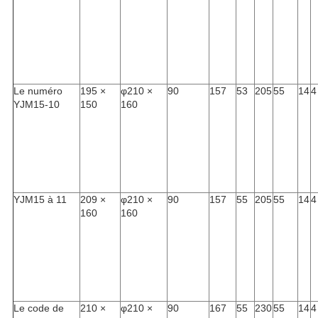
Le numéro
195 ×
φ210 ×
90
157
53
205
55
14
4
YJM15-10
150
160
YJM15 à 11
209 ×
φ210 ×
90
157
55
205
55
14
4
160
160
Le code de
210 ×
φ210 ×
90
167
55
230
55
14
4