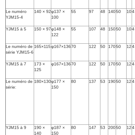
Le numéro
140 × 92
φ137 ×
55
97
48
140
50
10
4
YJM15-4
100
YJM15 à 5
150 × 97
φ148 ×
55
107
48
150
50
10
4
122
Le numéro de
165×115
φ167×136
70
122
50
170
50
12
4
série YJM15-6
YJM15 à 7
173 ×
φ167×136
70
122
50
170
50
12
4
125
Le numéro de
180×130
φ177 ×
80
137
53
190
50
12
4
série:
150
YJM15 à 9
190 ×
φ187 ×
80
147
53
200
50
12
4
140
150