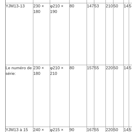
YJM13-13
230 ×
φ210 ×
80
147
53
210
50
14
5
180
190
Le numéro de
230 ×
φ210 ×
80
157
55
220
50
14
5
série:
180
210
YJM13 à 15
240 ×
φ215 ×
90
167
55
220
50
14
5