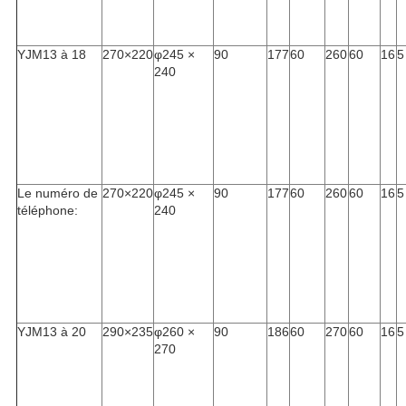
YJM13 à 18
270×220
φ245 ×
90
177
60
260
60
16
5
240
Le numéro de
270×220
φ245 ×
90
177
60
260
60
16
5
téléphone:
240
YJM13 à 20
290×235
φ260 ×
90
186
60
270
60
16
5
270