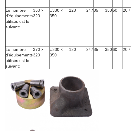
Le nombre
350 ×
φ330 ×
120
247
85
350
60
20
7
d'équipements
320
350
utilisés est le
suivant:
Le nombre
370 ×
φ330 ×
120
247
85
350
60
20
7
d'équipements
320
350
utilisés est le
suivant: