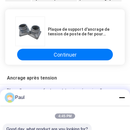
Plaque de support d'ancrage de
tension de poste de fer pour
ancrage rond anti-corrosion
Continuer
Ancrage après tension
Blocs d'ancrage en fonte post-tensionnés, coins d'ancrage,
pinces pour torons, ancrages plats
Paul
Cales et barillets d'ancrage pour câbles de torons
précontraints
4:45 PM
Toiture de fraisage souterraine soutenant M24
Good day, what product are you looking for?