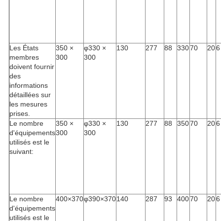
Les États
350 ×
φ330 ×
130
277
88
330
70
20
6
membres
300
300
doivent fournir
des
informations
détaillées sur
les mesures
prises.
Le nombre
350 ×
φ330 ×
130
277
88
350
70
20
6
d'équipements
300
300
utilisés est le
suivant:
Le nombre
400×370
φ390×370
140
287
93
400
70
20
6
d'équipements
utilisés est le