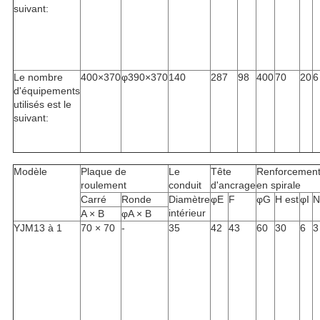
suivant:
Le nombre
400×370
φ390×370
140
287
98
400
70
20
6
d'équipements
utilisés est le
suivant:
Modèle
Plaque de
Le
Tête
Renforcemen
roulement
conduit
d'ancrage
en spirale
Carré
Ronde
Diamètre
φE
F
φG
H est
φI
N
intérieur
A × B
φA × B
YJM13 à 1
70 × 70
-
35
42
43
60
30
6
3