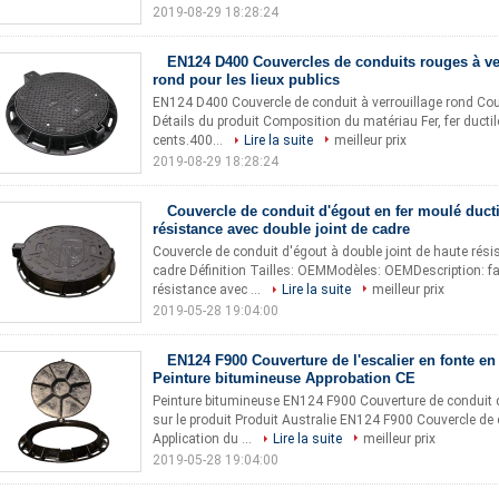
2019-08-29 18:28:24
EN124 D400 Couvercles de conduits rouges à ve
rond pour les lieux publics
EN124 D400 Couvercle de conduit à verrouillage rond Couve
Détails du produit Composition du matériau Fer, fer ductile
cents.400...
Lire la suite
meilleur prix
2019-08-29 18:28:24
Couvercle de conduit d'égout en fer moulé ducti
résistance avec double joint de cadre
Couvercle de conduit d'égout à double joint de haute rés
cadre Définition Tailles: OEMModèles: OEMDescription: fa
résistance avec ...
Lire la suite
meilleur prix
2019-05-28 19:04:00
EN124 F900 Couverture de l'escalier en fonte en
Peinture bitumineuse Approbation CE
Peinture bitumineuse EN124 F900 Couverture de conduit 
sur le produit Produit Australie EN124 F900 Couvercle de 
Application du ...
Lire la suite
meilleur prix
2019-05-28 19:04:00