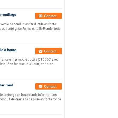
rrouillage
Contact
rcle de conduit en fer ductile en fonte
 ou fonte grise Forme et taille Ronde: trois
le à haute
Contact
istance en fer moulé ductile QT500-7 avec
briqué en fer ductile QT500, de haute
 fer rond
Contact
de drainage en fonte ronde Informations
conduit de drainage de pluie en fonte ronde