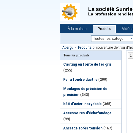
La société Sunri
La profession rend le
À la maison
Produits
Vidéo
Demande de soumission
Nouvell
Aperçu
Produits
couverture de trou d'
Tous les produits
1
Casting en fonte de fer gris
(255)
Fer à fondre ductile
(299)
Moulages de précision de
précision
(343)
bâti d'acier inoxydable
(365)
Accessoires d'échafaudage
(99)
Ancrage après tension
(167)