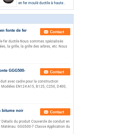
en fer moulé ductile à haute
résistance avec double joint de
cadre
en fonte de fer
Contact
 de fer ductile Nous sommes spécialisés
, la grille, la grille des arbres, etc. Nous
fonte GGG500-
Contact
duit avec cadre pour la construction
-12 Modèles EN124 A15, B125, C250, D400,
n bitume noir
Contact
r Détails du produit Couvercle de conduit en
94 Matériau: GGG500-7 Classe Application du