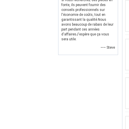
si vous recherchez des pièces en
fonte, ils peuvent fournir des
conseils professionnels sur
l'économie de coûts, tout en
garantissant la qualité.Nous
avons beaucoup de rabais de leur
part pendant ces années
d'affairesJ'espère que ça vous
sera utile.
—— Steve