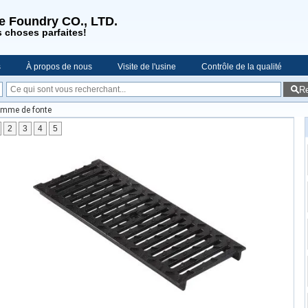
se Foundry CO., LTD.
s choses parfaites!
s
À propos de nous
Visite de l'usine
Contrôle de la qualité
R
es
homme de fonte
2
3
4
5