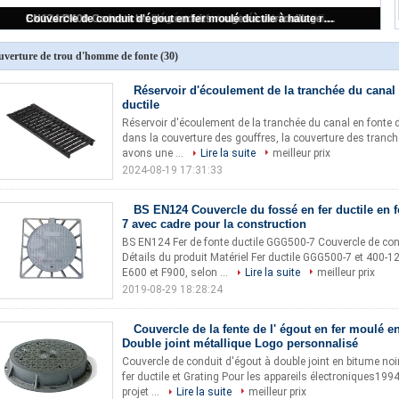
Réservoir d'écoulement de la tranchée du canal en fonte de fer ductile
uverture de trou d'homme de fonte
(30)
Réservoir d'écoulement de la tranchée du canal 
ductile
Réservoir d'écoulement de la tranchée du canal en fonte
dans la couverture des gouffres, la couverture des tranchées
avons une ...
Lire la suite
meilleur prix
2024-08-19 17:31:33
BS EN124 Couvercle du fossé en fer ductile en 
7 avec cadre pour la construction
BS EN124 Fer de fonte ductile GGG500-7 Couvercle de con
Détails du produit Matériel Fer ductile GGG500-7 et 400
E600 et F900, selon ...
Lire la suite
meilleur prix
2019-08-29 18:28:24
Couvercle de la fente de l' égout en fer moulé e
Double joint métallique Logo personnalisé
Couvercle de conduit d'égout à double joint en bitume noi
fer ductile et Grating Pour les appareils électroniques19
projet ...
Lire la suite
meilleur prix