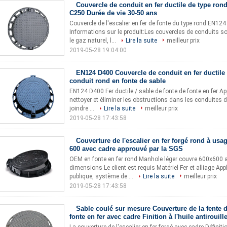
Couvercle de conduit en fer ductile de type ron
C250 Durée de vie 30-50 ans
Couvercle de l'escalier en fer de fonte du type rond EN12
Informations sur le produit:Les couvercles de conduits so
le gaz naturel, l...
Lire la suite
meilleur prix
2019-05-28 19:04:00
EN124 D400 Couvercle de conduit en fer ductile
conduit rond en fonte de sable
EN124 D400 Fer ductile / sable de fonte de fonte en fer App
nettoyer et éliminer les obstructions dans les conduites 
joindre ...
Lire la suite
meilleur prix
2019-05-28 17:43:58
Couverture de l'escalier en fer forgé rond à usag
600 avec cadre approuvé par la SGS
OEM en fonte en fer rond Manhole léger couvre 600x600 a
dimensions Le client est requis Matériel Fer et alliage App
publique, système de ...
Lire la suite
meilleur prix
2019-05-28 17:43:58
Sable coulé sur mesure Couverture de la fente d
fonte en fer avec cadre Finition à l'huile antirouill