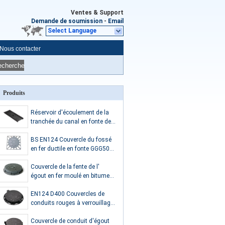
Ventes & Support
Demande de soumission
-
Email
Select Language
Nous contacter
echerche
Produits
Réservoir d'écoulement de la
tranchée du canal en fonte de
fer ductile
BS EN124 Couvercle du fossé
en fer ductile en fonte GGG500-
7 avec cadre pour la
construction
Couvercle de la fente de l'
égout en fer moulé en bitume
noir Double joint métallique
Logo personnalisé
EN124 D400 Couvercles de
conduits rouges à verrouillage
rond pour les lieux publics
Couvercle de conduit d'égout