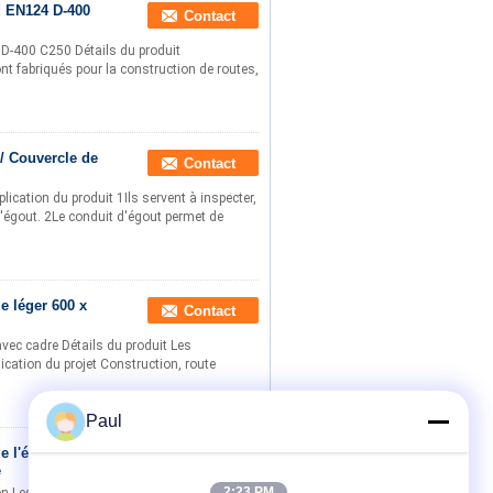
d EN124 D-400
Contact
4 D-400 C250 Détails du produit
nt fabriqués pour la construction de routes,
 / Couvercle de
Contact
lication du produit 1Ils servent à inspecter,
d'égout. 2Le conduit d'égout permet de
e léger 600 x
Contact
vec cadre Détails du produit Les
lication du projet Construction, route
Paul
e l'égout en
Contact
e
2:23 PM