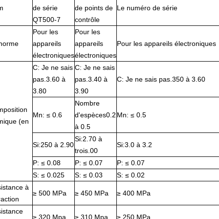
m
de série
de points de
Le numéro de série
QT500-7
contrôle
Pour les
Pour les
norme
appareils
appareils
Pour les appareils électroniques
électroniques
électroniques
C: Je ne sais
C: Je ne sais
pas.3.60 à
pas.3.40 à
C: Je ne sais pas.350 à 3.60
3.80
3.90
Nombre
position
Mn: ≤ 0.6
d'espèces0.2
Mn: ≤ 0.5
mique (en
à 0.5
Si:2.70 à
Si:250 à 2.90
Si:3.0 à 3.2
trois.00
P: ≤ 0.08
P: ≤ 0.07
P: ≤ 0.07
S: ≤ 0.025
S: ≤ 0.03
S: ≤ 0.02
istance à
≥ 500 MPa
≥ 450 MPa
≥ 400 MPa
raction
istance
≥ 320 Mpa
≥ 310 Mpa
≥ 250 MPa