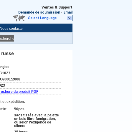
Ventes & Support
Demande de soumission
-
Email
Select Language
Nous contacter
echerche
r russe
ingbo
C1023
SO9001:2008
023
rochure du produit PDF
 et expédition:
min:
50pcs
sacs tissés avec la palette
en bois libre-fumigration,
ou selon l'exigence de
clients