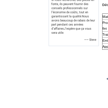
si vous recherchez des pièces en
fonte, ils peuvent fournir des
Dét
conseils professionnels sur
l'économie de coûts, tout en
garantissant la qualité.Nous
Mat
avons beaucoup de rabais de leur
Pro
part pendant ces années
fini
d'affairesJ'espère que ça vous
sera utile.
Tra
—— Steve
Emb
App