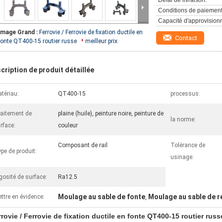
Délai de livraison:
Conditions de paiement
Capacité d'approvision
Image Grand :
Ferrovie / Ferrovie de fixation ductile en
Contact
fonte QT400-15 routier russe
meilleur prix
cription de produit détaillée
tériau:
QT400-15
processus:
aitement de
plaine (huile), peinture noire, peinture de
la norme:
rface:
couleur
Composant de rail
Tolérance de
pe de produit:
usinage:
gosité de surface:
Ra12.5
Moulage au sable de fonte
Moulage au sable de r
ttre en évidence:
,
rovie / Ferrovie de fixation ductile en fonte QT400-15 routier russ