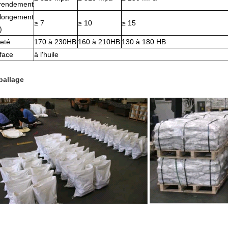
rendement
llongement
≥ 7
≥ 10
≥ 15
)
eté
170 à 230HB
160 à 210HB
130 à 180 HB
face
à l'huile
allage