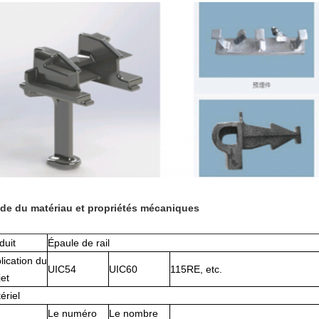
de du matériau et propriétés mécaniques
duit
Épaule de rail
lication du
UIC54
UIC60
115RE, etc.
jet
ériel
Le numéro
Le nombre