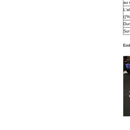
au 
L'a
((%
Dur
Sur
Emb