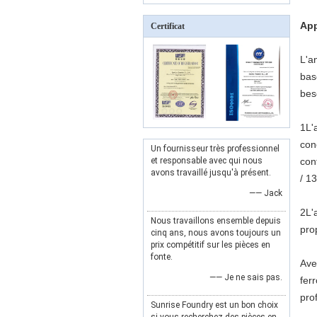
App
Certificat
L'a
bas
bes
1L'
con
Un fournisseur très professionnel
et responsable avec qui nous
con
avons travaillé jusqu'à présent.
/ 1
—— Jack
2L'
Nous travaillons ensemble depuis
pro
cinq ans, nous avons toujours un
prix compétitif sur les pièces en
fonte.
Ave
—— Je ne sais pas.
fer
pro
Sunrise Foundry est un bon choix