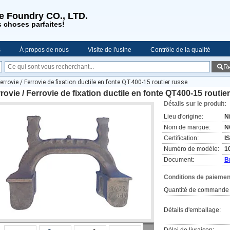
se Foundry CO., LTD.
s choses parfaites!
s
À propos de nous
Visite de l'usine
Contrôle de la qualité
R
es
errovie / Ferrovie de fixation ductile en fonte QT400-15 routier russe
rovie / Ferrovie de fixation ductile en fonte QT400-15 routie
Détails sur le produit:
Lieu d'origine:
N
Nom de marque:
N
Certification:
I
Numéro de modèle:
1
Document:
B
Conditions de paiement
Quantité de commande 
Détails d'emballage: