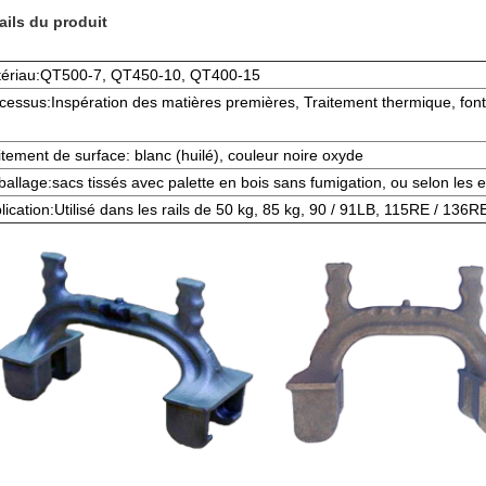
ails du produit
ériau:QT500-7, QT450-10, QT400-15
cessus:Inspé­ration des matières premières, Traitement thermique, font
itement de surface: blanc (huilé), couleur noire oxyde
allage:sacs tissés avec palette en bois sans fumigation, ou selon les e
lication:Utilisé dans les rails de 50 kg, 85 kg, 90 / 91LB, 115RE / 136