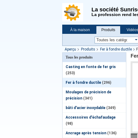
La société Sunri
La profession rend le
À la maison
Produits
Vidéo
Demande de soumission
Nouvell
Aperçu
Produits
Fer à fondre ductile
F
Fer
Tous les produits
Casting en fonte de fer gris
(253)
Fer à fondre ductile
(296)
Moulages de précision de
précision
(341)
bâti d'acier inoxydable
(349)
Accessoires d'échafaudage
(98)
Ancrage après tension
(136)