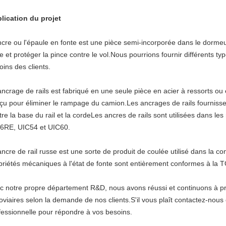
lication du projet
ncre ou l'épaule en fonte est une pièce semi-incorporée dans le dormeur
e et protéger la pince contre le vol.Nous pourrions fournir différents typ
oins des clients.
ancrage de rails est fabriqué en une seule pièce en acier à ressorts ou 
çu pour éliminer le rampage du camion.Les ancrages de rails fourniss
tre la base du rail et la cordeLes ancres de rails sont utilisées dans le
36RE, UIC54 et UIC60.
ancre de rail russe est une sorte de produit de coulée utilisé dans la c
priétés mécaniques à l'état de fonte sont entièrement conformes à la
c notre propre département R&D, nous avons réussi et continuons à pr
roviaires selon la demande de nos clients.S'il vous plaît contactez-nous 
fessionnelle pour répondre à vos besoins.