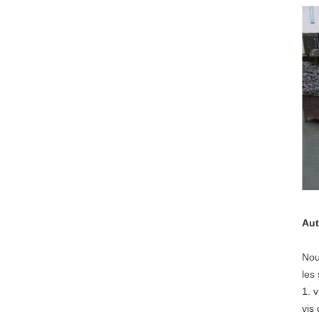
Aut
Nou
les 
1. v
vis