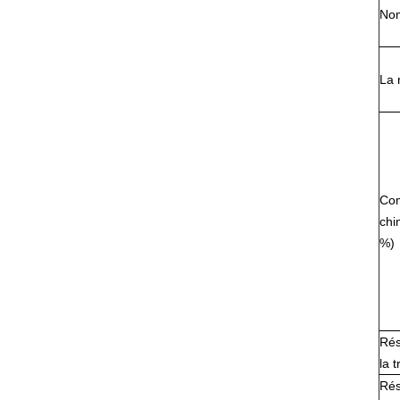
No
La 
Com
chi
%)
Rés
la t
Rés