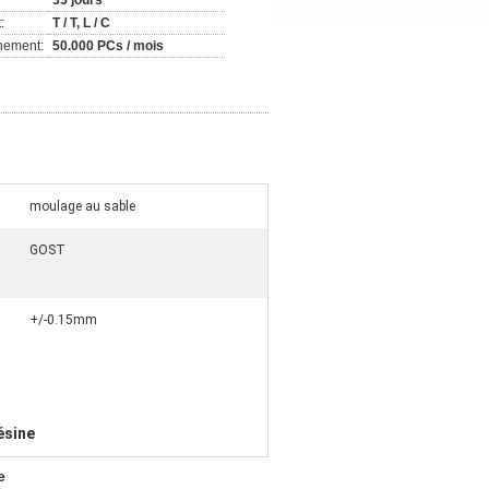
35 jours
:
T / T, L / C
nement:
50.000 PCs / mois
moulage au sable
GOST
+/-0.15mm
ésine
e