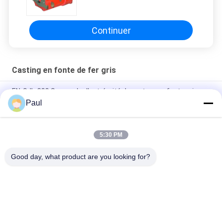
Transmissions de camions lourds
Boîte de vitesses
Continuer
Casting en fonte de fer gris
EN-GJL-300 Couvercle d'extrémité de moteur en fonte grise
moulée au sable
Paul
Pièces de fonderie en sable de fer gris pour machines
industrielles
5:30 PM
Parties du châssis de la suspension de la remorque du camion
Good day, what product are you looking for?
Catégories populaires
Tous
Casting En Fonte De 
Fer À Fondre Ductile
Fer Gris