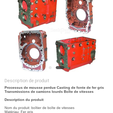
NOUVELLES
DEMANDEZ
UN DEVIS
PLAN
DU
SITE
POLITIQUE
Description de produit
Processus de mousse perdue Casting de fonte de fer gris
DE
Transmissions de camions lourds Boîte de vitesses
CONFIDENTIALITÉ
Description du produit
Nom du produit: boîtier de boîte de vitesses
Matériau: Fer gris