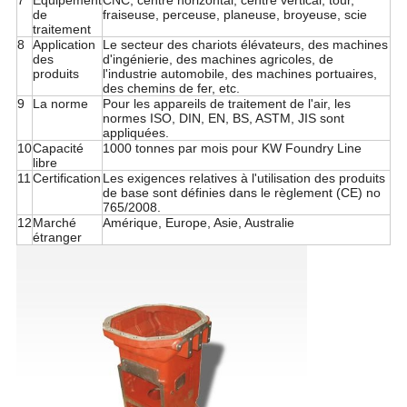
7
Équipement
CNC, centre horizontal, centre vertical, tour,
de
fraiseuse, perceuse, planeuse, broyeuse, scie
traitement
8
Application
Le secteur des chariots élévateurs, des machines
des
d'ingénierie, des machines agricoles, de
produits
l'industrie automobile, des machines portuaires,
des chemins de fer, etc.
9
La norme
Pour les appareils de traitement de l'air, les
normes ISO, DIN, EN, BS, ASTM, JIS sont
appliquées.
10
Capacité
1000 tonnes par mois pour KW Foundry Line
libre
11
Certification
Les exigences relatives à l'utilisation des produits
de base sont définies dans le règlement (CE) no
765/2008.
12
Marché
Amérique, Europe, Asie, Australie
étranger