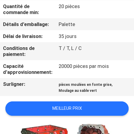
NOUS
Quantité de
20 pièces
commande min:
VISITE
Détails d'emballage:
Palette
DE
Délai de livraison:
35 jours
L'USINE
Conditions de
T / T, L / C
paiement:
CONTRÔLE
Capacité
20000 pièces par mois
d'approvisionnement:
DE
LA
Surligner:
,
pièces moulées en fonte grise
Moulage au sable vert
QUALITÉ
MEILLEUR PRIX
NOUS
CONTACTER