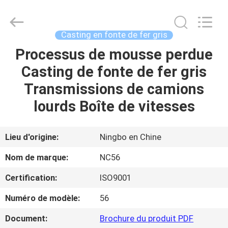
-
2026
Sunrise
Foundry
CO.,LTD.
Casting en fonte de fer gris
All
Rights
Processus de mousse perdue
À
Reserved.
Casting de fonte de fer gris
LA
Transmissions de camions
MAISON
lourds Boîte de vitesses
PRODUITS
Lieu d'origine:
Ningbo en Chine
VIDÉOS
Nom de marque:
NC56
Certification:
ISO9001
À
Numéro de modèle:
56
PROPOS
DE
Document:
Brochure du produit PDF