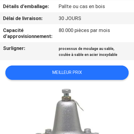
NOUS
Détails d'emballage:
Pallte ou cas en bois
Délai de livraison:
30 JOURS
VISITE
Capacité
80.000 pièces par mois
DE
d'approvisionnement:
L'USINE
Surligner:
,
processus de moulage au sable
coulée à sable en acier inoxydable
CONTRÔLE
DE
MEILLEUR PRIX
LA
QUALITÉ
NOUS
CONTACTER