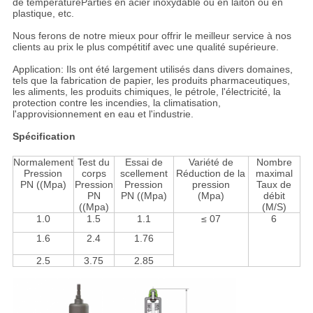
de températureParties en acier inoxydable ou en laiton ou en
plastique, etc.
Nous ferons de notre mieux pour offrir le meilleur service à nos
clients au prix le plus compétitif avec une qualité supérieure.
Application: Ils ont été largement utilisés dans divers domaines,
tels que la fabrication de papier, les produits pharmaceutiques,
les aliments, les produits chimiques, le pétrole, l'électricité, la
protection contre les incendies, la climatisation,
l'approvisionnement en eau et l'industrie.
Spécification
Normalement
Test du
Essai de
Variété de
Nombre
Pression
corps
scellement
Réduction de la
maximal
PN ((Mpa)
Pression
Pression
pression
Taux de
PN
PN ((Mpa)
(Mpa)
débit
((Mpa)
(M/S)
1.0
1.5
1.1
≤ 07
6
1.6
2.4
1.76
2.5
3.75
2.85