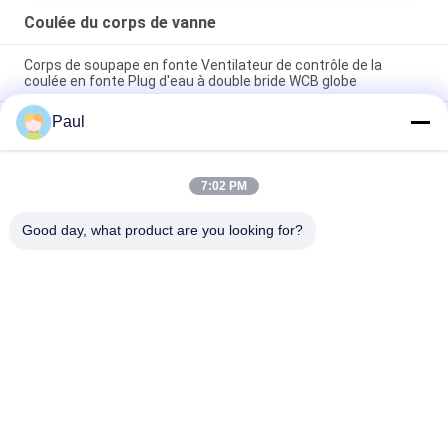
Coulée du corps de vanne
Corps de soupape en fonte Ventilateur de contrôle de la
coulée en fonte Plug d'eau à double bride WCB globe
Paul
Corps de soupape de coulée de sable de résine de fer gris
Coulée Ra 12,5um Rugosité de surface
Parties du corps de la soupape de contrôle de coulée de
7:02 PM
l'investissement de précision en cire perdue Taille
personnalisée
Good day, what product are you looking for?
Catégories populaires
Tous
Casting En Fonte De 
Fer À Fondre Ductile
Fer Gris
Moulages De 
Bâti D'acier 
Précision De 
Inoxydable
Précision
Accessoires 
Ancrage Après 