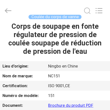
-
2026
Sunrise
Foundry
CO.,LTD.
Coulée du corps de vanne
All
Rights
Corps de soupape en fonte
À
Reserved.
régulateur de pression de
LA
coulée soupape de réduction
MAISON
de pression de l'eau
PRODUITS
Lieu d'origine:
Ningbo en Chine
VIDÉOS
Nom de marque:
NC151
Certification:
ISO 9001,CE
À
Numéro de modèle:
151
PROPOS
DE
Document:
Brochure du produit PDF