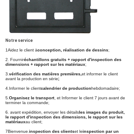
Notre service
1Aidez le client à
conception, réalisation de dessins
;
2. Fournir
échantillons gratuits + rapport d'inspection des
dimensions + rapport sur les matériaux
;
3.
vérification des matières premières,
et
informer le client
avant la production en série
;
4.
Informer le client
calendrier de production
hebdomadaire
;
5.
Organisez le transport
, et Informer le client 7 jours avant de
terminer la commande;
6. avant expédition, envoyer les détails
les images du produit,
le rapport d'inspection des dimensions, le rapport sur les
matériaux
au client;
7Bienvenue.
inspection des clients
et le
inspection par un