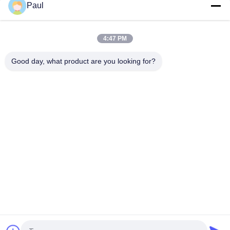
moulée au sable
Paul
Pièces de fonderie en sable de fer gris pour machines
industrielles
4:47 PM
Parties du châssis de la suspension de la remorque du camion
Good day, what product are you looking for?
Catégories populaires
Tous
Casting En Fonte De 
Fer À Fondre Ductile
Fer Gris
Moulages De 
Bâti D'acier 
Précision De 
Inoxydable
Précision
Accessoires 
Ancrage Après 
D'échafaudage
Tension
Pièces De 
Coulée Du Corps De 
Raccordement Pour 
Vanne
Tuyaux En Fonte