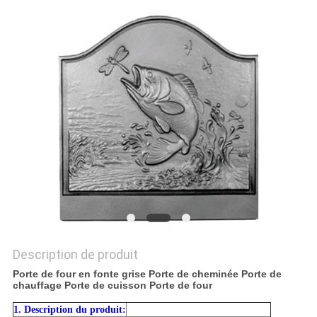
NOUVELLES
DEMANDEZ
UN DEVIS
PLAN
DU
SITE
POLITIQUE
DE
Description de produit
CONFIDENTIALITÉ
Porte de four en fonte grise Porte de cheminée Porte de
chauffage Porte de cuisson Porte de four
1. Description du produit: