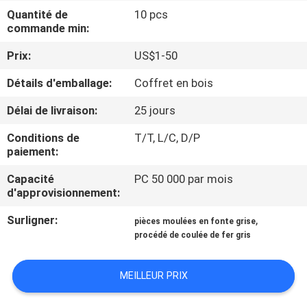
NOUS
Quantité de
10 pcs
commande min:
VISITE
Prix:
US$1-50
DE
Détails d'emballage:
Coffret en bois
L'USINE
Délai de livraison:
25 jours
Conditions de
T/T, L/C, D/P
CONTRÔLE
paiement:
DE
Capacité
PC 50 000 par mois
LA
d'approvisionnement:
QUALITÉ
Surligner:
,
pièces moulées en fonte grise
procédé de coulée de fer gris
NOUS
MEILLEUR PRIX
CONTACTER