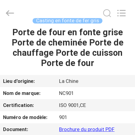
-
2026
Sunrise
Foundry
CO.,LTD.
Casting en fonte de fer gris
All
Rights
Porte de four en fonte grise
À
Reserved.
Porte de cheminée Porte de
LA
chauffage Porte de cuisson
MAISON
Porte de four
PRODUITS
Lieu d'origine:
La Chine
VIDÉOS
Nom de marque:
NC901
Certification:
ISO 9001,CE
À
Numéro de modèle:
901
PROPOS
DE
Document:
Brochure du produit PDF