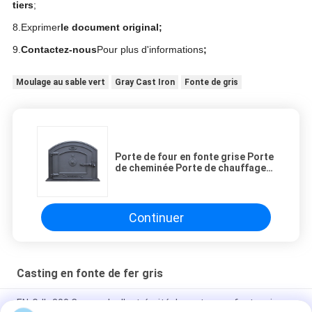
tiers
;
8.
Exprimer
le document original;
9.
Contactez-nous
Pour plus d'informations
;
Moulage au sable vert
Gray Cast Iron
Fonte de gris
Porte de four en fonte grise Porte
de cheminée Porte de chauffage
Porte de cuisson Porte de four
Continuer
Casting en fonte de fer gris
EN-GJL-300 Couvercle d'extrémité de moteur en fonte grise