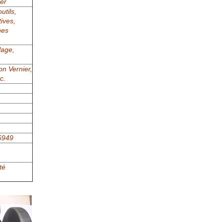
rer
utils,
ives,
nes
lage,
on Vernier,
c.
16949
té