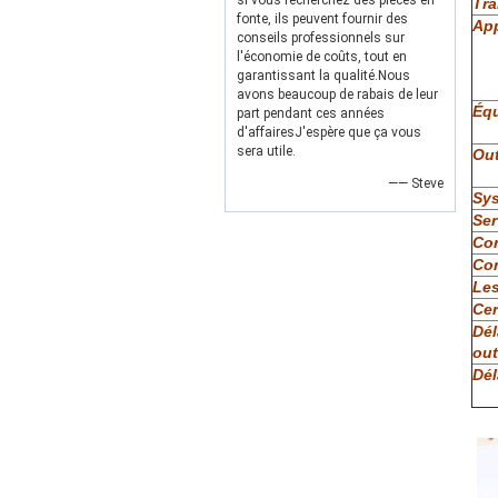
si vous recherchez des pièces en
Tra
fonte, ils peuvent fournir des
App
conseils professionnels sur
l'économie de coûts, tout en
garantissant la qualité.Nous
avons beaucoup de rabais de leur
Équ
part pendant ces années
d'affairesJ'espère que ça vous
sera utile.
Out
—— Steve
Sys
Ser
Con
Con
Les
Cer
Dél
out
Dél