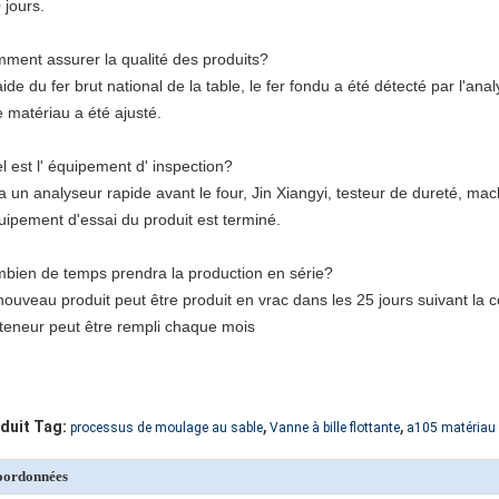
 jours.
ment assurer la qualité des produits?
aide du fer brut national de la table, le fer fondu a été détecté par l'ana
le matériau a été ajusté.
l est l' équipement d' inspection?
y a un analyseur rapide avant le four, Jin Xiangyi, testeur de dureté, mac
quipement d'essai du produit est terminé.
bien de temps prendra la production en série?
nouveau produit peut être produit en vrac dans les 25 jours suivant la 
teneur peut être rempli chaque mois
,
,
duit Tag:
processus de moulage au sable
Vanne à bille flottante
a105 matériau
oordonnées