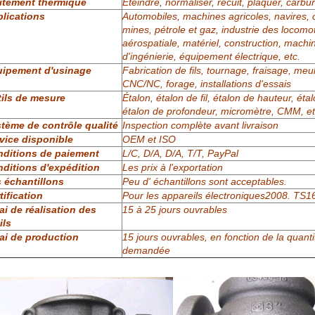
itement thermique
Éteindre, normaliser, recuit, plaquer, carbu
lications
Automobiles, machines agricoles, navires, o
mines, pétrole et gaz, industrie des locomot
aérospatiale, matériel, construction, machi
d'ingénierie, équipement électrique, etc.
ipement d'usinage
Fabrication de fils, tournage, fraisage, meu
CNC/NC, forage, installations d'essais
ils de mesure
Étalon, étalon de fil, étalon de hauteur, étal
étalon de profondeur, micromètre, CMM, et
tème de contrôle qualité
Inspection complète avant livraison
vice disponible
OEM et ISO
ditions de paiement
L/C, D/A, D/A, T/T, PayPal
ditions d'expédition
Les prix à l'exportation
 échantillons
Peu d' échantillons sont acceptables.
tification
Pour les appareils électroniques2008. TS
ai de réalisation des
15 à 25 jours ouvrables
ils
ai de production
15 jours ouvrables, en fonction de la quanti
demandée