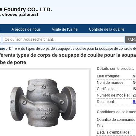
se Foundry CO., LTD.
s choses parfaites!
s
À propos de nous
Visite de l'usine
Contrôle de la qualité
R
es
nne
Différents types de corps de soupape de coulée pour la soupape de contrôle de
férents types de corps de soupape de coulée pour la soupa
be de porte
Détails sur le produit:
Lieu d'origine:
N
Nom de marque:
N
Certification:
I
Numéro de modèle:
2
Document:
B
Conditions de paiement
Quantité de commande 
Prix:
Détails d'emballage: