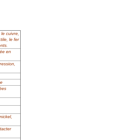
 le cuivre,
tile, le fer
ents.
née en
ression,
re
nées
ickel,
tacter