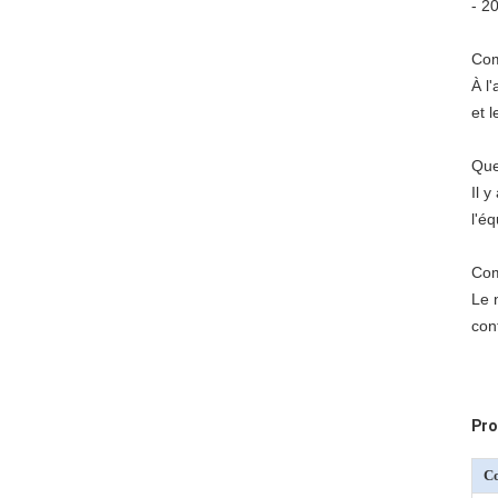
- 20
Com
À l'
et 
Que
Il 
l'é
Com
Le 
con
Pro
C