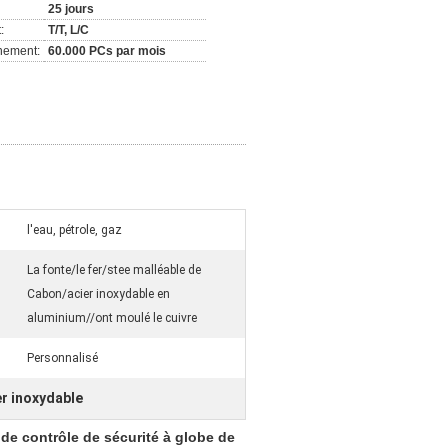
25 jours
:
T/T, L/C
nement:
60.000 PCs par mois
l'eau, pétrole, gaz
La fonte/le fer/stee malléable de
Cabon/acier inoxydable en
aluminium//ont moulé le cuivre
Personnalisé
er inoxydable
de contrôle de sécurité à globe de