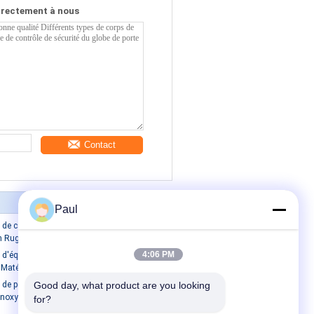
irectement à nous
Contact
Paul
e coulée de sable de résine de fer gris
 Rugosité de surface
4:06 PM
'équilibre à double bride en fonte en fer
 Matériau OEM
de papillon de précision Pièces de
Good day, what product are you looking 
inoxydable Couleur argentée ISO9001
for?