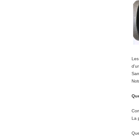
Les
d'u
San
Not
Que
Com
La 
Que