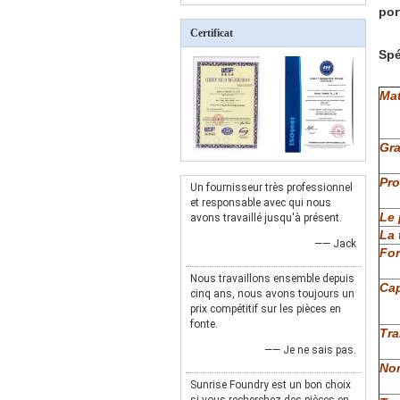
por
Certificat
Spé
Mat
Gra
Pr
Un fournisseur très professionnel
et responsable avec qui nous
Le 
avons travaillé jusqu'à présent.
La 
—— Jack
For
Nous travaillons ensemble depuis
Cap
cinq ans, nous avons toujours un
prix compétitif sur les pièces en
fonte.
Tra
—— Je ne sais pas.
No
Sunrise Foundry est un bon choix