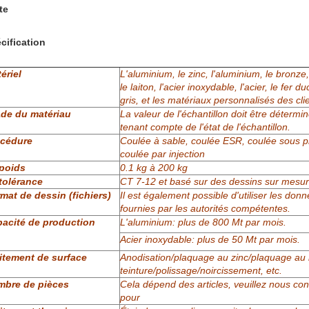
te
cification
ériel
L'aluminium, le zinc, l'aluminium, le bronze,
le laiton, l'acier inoxydable, l'acier, le fer duc
gris, et les matériaux personnalisés des cli
de du matériau
La valeur de l'échantillon doit être détermi
tenant compte de l'état de l'échantillon.
océdure
Coulée à sable, coulée ESR, coulée sous p
coulée par injection
poids
0.1 kg à 200 kg
tolérance
CT 7-12 et basé sur des dessins sur mesu
mat de dessin (fichiers)
Il est également possible d'utiliser les don
fournies par les autorités compétentes.
acité de production
L'aluminium: plus de 800 Mt par mois.
Acier inoxydable: plus de 50 Mt par mois.
itement de surface
Anodisation/plaquage au zinc/plaquage au n
teinture/polissage/noircissement, etc.
mbre de pièces
Cela dépend des articles, veuillez nous con
pour