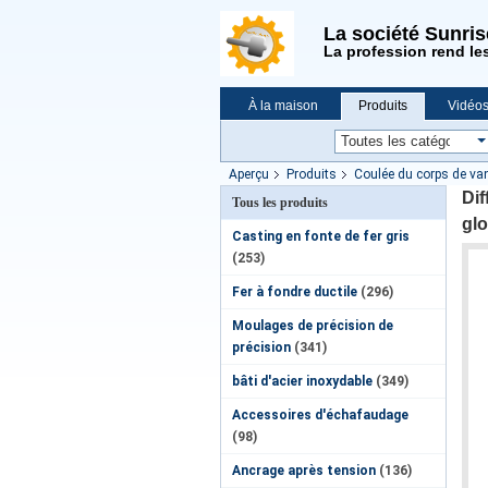
La société Sunri
La profession rend le
À la maison
Produits
Vidéo
Demande de soumission
Nouvell
Aperçu
Produits
Coulée du corps de va
Dif
Tous les produits
glo
Casting en fonte de fer gris
(253)
Fer à fondre ductile
(296)
Moulages de précision de
précision
(341)
bâti d'acier inoxydable
(349)
Accessoires d'échafaudage
(98)
Ancrage après tension
(136)