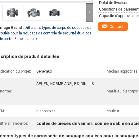
Délai de livraison:
Conditions de paiement
Capacité d'approvision
Contact
Image Grand :
Différents types de corps de soupape de
coulée pour la soupape de contrôle de sécurité du globe
de porte
meilleur prix
cription de produit détaillée
plication du projet:
Généraux
Médias appropriés:
API, EN, NORME ANSI, BS, DIN, JIS
 norme:
Matériau du corps:
EM:
disponibles
couleur:
coulée de pièces de vannes
coulée à sable en aci
ttre en évidence:
,
férents types de carrosserie de soupape coulées pour la soupape 