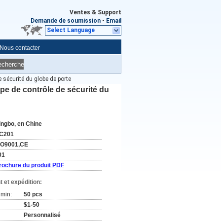
Ventes & Support
Demande de soumission
-
Email
Select Language
Nous contacter
echerche
 sécurité du globe de porte
pe de contrôle de sécurité du
ingbo, en Chine
C201
SO9001,CE
01
rochure du produit PDF
 et expédition:
min:
50 pcs
$1-50
Personnalisé