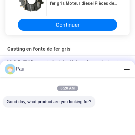
fer gris Moteur diesel Pièces de
camion Volant
Continuer
Casting en fonte de fer gris
EN-GJL-300 Couvercle d'extrémité de moteur en fonte grise
moulée au sable
Paul
Pièces de fonderie en sable de fer gris pour machines
industrielles
6:20 AM
Parties du châssis de la suspension de la remorque du camion
Good day, what product are you looking for?
Catégories populaires
Tous
Casting En Fonte De 
Fer À Fondre Ductile