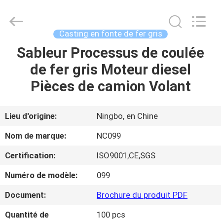
-
2026
Sunrise
Foundry
CO.,LTD.
Casting en fonte de fer gris
All
Rights
Sableur Processus de coulée
À
Reserved.
de fer gris Moteur diesel
LA
Pièces de camion Volant
MAISON
PRODUITS
Lieu d'origine:
Ningbo, en Chine
Nom de marque:
NC099
VIDÉOS
Certification:
ISO9001,CE,SGS
Numéro de modèle:
099
À
PROPOS
Document:
Brochure du produit PDF
DE
Quantité de
100 pcs