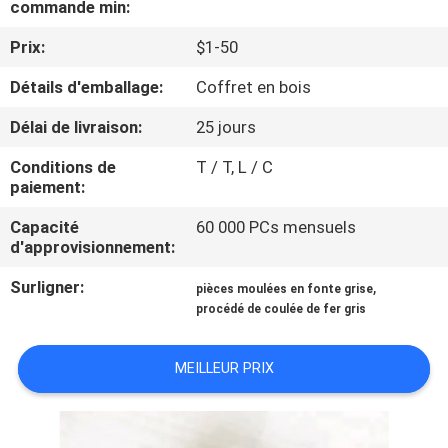
commande min:
NOUS
Prix:
$1-50
VISITE
Détails d'emballage:
Coffret en bois
DE
Délai de livraison:
25 jours
L'USINE
Conditions de
T / T, L / C
paiement:
CONTRÔLE
Capacité
60 000 PCs mensuels
DE
d'approvisionnement:
LA
Surligner:
,
pièces moulées en fonte grise
QUALITÉ
procédé de coulée de fer gris
MEILLEUR PRIX
NOUS
CONTACTER