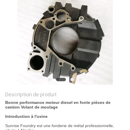
NOUVELLES
DEMANDEZ
UN DEVIS
PLAN
DU
SITE
POLITIQUE
Description de produit
DE
Bonne performance moteur diesel en fonte pièces de
camion Volant de moulage
CONFIDENTIALITÉ
Introduction à l'usine
Sunrise Foundry est une fonderie de métal professionnelle,