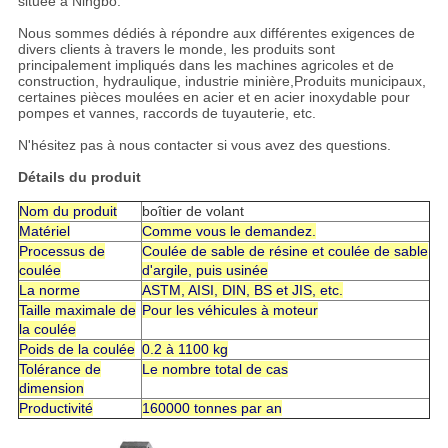
située à Ningbo.
Nous sommes dédiés à répondre aux différentes exigences de
divers clients à travers le monde, les produits sont
principalement impliqués dans les machines agricoles et de
construction, hydraulique, industrie minière,Produits municipaux,
certaines pièces moulées en acier et en acier inoxydable pour
pompes et vannes, raccords de tuyauterie, etc.
N'hésitez pas à nous contacter si vous avez des questions.
Détails du produit
Nom du produit
boîtier de volant
Matériel
Comme vous le demandez.
Processus de
Coulée de sable de résine et coulée de sable
coulée
d'argile, puis usinée
La norme
ASTM, AISI, DIN, BS et JIS, etc.
Taille maximale de
Pour les véhicules à moteur
la coulée
Poids de la coulée
0.2 à 1100 kg
Tolérance de
Le nombre total de cas
dimension
Productivité
160000 tonnes par an