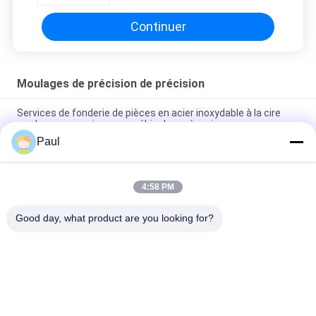
d'automobile, pièces moulées
pour moteur d'acier
Continuer
Moulages de précision de précision
Services de fonderie de pièces en acier inoxydable à la cire
perdue, accessoires pour véhicules mécaniques
Paul
Accessoires de cuve pour excavatrice en acier au carbone à
fonderie de précision
4:58 PM
Parties de machines de traitement de la coulée à la cire
perdue de précision en acier au carbone
Good day, what product are you looking for?
Catégories populaires
Tous
Casting En Fonte De 
Fer À Fondre Ductile
Fer Gris