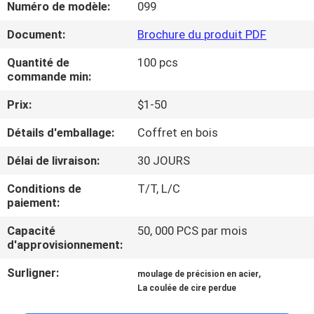
Numéro de modèle:
099
NOUS
Document:
Brochure du produit PDF
VISITE
Quantité de
100 pcs
commande min:
DE
L'USINE
Prix:
$1-50
Détails d'emballage:
Coffret en bois
CONTRÔLE
Délai de livraison:
30 JOURS
DE
Conditions de
T/T, L/C
LA
paiement:
QUALITÉ
Capacité
50, 000 PCS par mois
d'approvisionnement:
NOUS
Surligner:
,
moulage de précision en acier
CONTACTER
La coulée de cire perdue