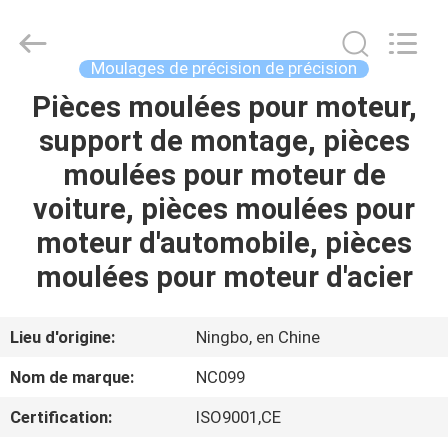
-
2026
Sunrise
Foundry
CO.,LTD.
Moulages de précision de précision
All
Rights
Pièces moulées pour moteur,
À
Reserved.
support de montage, pièces
LA
moulées pour moteur de
MAISON
voiture, pièces moulées pour
PRODUITS
moteur d'automobile, pièces
moulées pour moteur d'acier
VIDÉOS
Lieu d'origine:
Ningbo, en Chine
À
Nom de marque:
NC099
PROPOS
Certification:
ISO9001,CE
DE