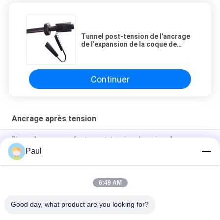
Tunnel post-tension de l'ancrage
de l'expansion de la coque de
l'ancrage de la coque des boulons
de roche
Continuer
Ancrage après tension
Blocs d'ancrage en fonte post-tensionnés, coins d'ancrage,
pinces pour torons, ancrages plats
Paul
Cales et barillets d'ancrage pour câbles de torons
précontraints
6:49 AM
Toiture de fraisage souterraine soutenant M24
Good day, what product are you looking for?