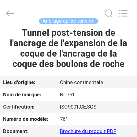
-
2026
Sunrise
Foundry
CO.,LTD.
Ancrage après tension
All
Rights
Tunnel post-tension de
À
Reserved.
l'ancrage de l'expansion de la
LA
coque de l'ancrage de la
MAISON
coque des boulons de roche
PRODUITS
Lieu d'origine:
Chine continentale
VIDÉOS
Nom de marque:
NC761
Certification:
ISO9001,CE,SGS
À
Numéro de modèle:
761
PROPOS
DE
Document:
Brochure du produit PDF