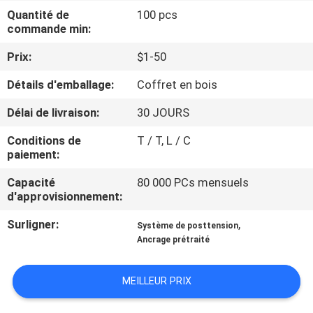
NOUS
Quantité de
100 pcs
commande min:
VISITE
Prix:
$1-50
DE
Détails d'emballage:
Coffret en bois
L'USINE
Délai de livraison:
30 JOURS
Conditions de
T / T, L / C
CONTRÔLE
paiement:
DE
Capacité
80 000 PCs mensuels
LA
d'approvisionnement:
QUALITÉ
Surligner:
,
Système de posttension
Ancrage prétraité
NOUS
MEILLEUR PRIX
CONTACTER