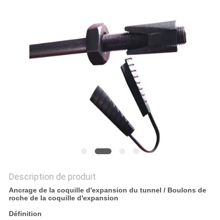
NOUVELLES
DEMANDEZ
UN DEVIS
PLAN
DU
SITE
POLITIQUE
DE
Description de produit
CONFIDENTIALITÉ
Ancrage de la coquille d'expansion du tunnel / Boulons de
roche de la coquille d'expansion
Définition