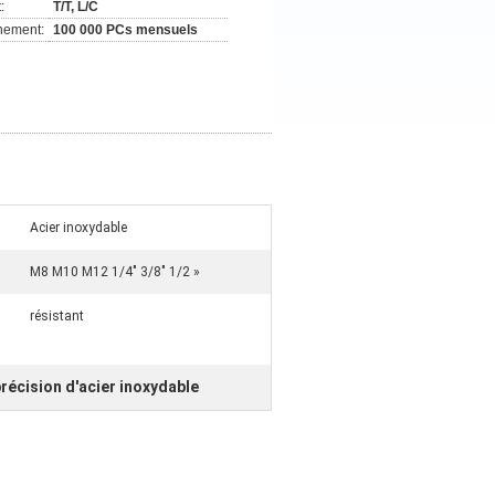
:
T/T, L/C
nement:
100 000 PCs mensuels
Acier inoxydable
M8 M10 M12 1/4" 3/8" 1/2 »
résistant
précision d'acier inoxydable