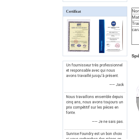
Nom
Certificat
Mat
Tra
car
Spé
Un fournisseur très professionnel
et responsable avec qui nous
avons travaillé jusqu'à présent.
—— Jack
Nous travaillons ensemble depuis
cinq ans, nous avons toujours un
prix compétitif sur les pièces en
fonte.
—— Je ne sais pas.
Sunrise Foundry est un bon choix