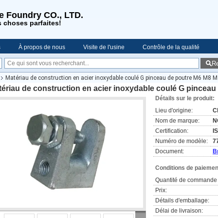
se Foundry CO., LTD.
s choses parfaites!
s
À propos de nous
Visite de l'usine
Contrôle de la qualité
R
es
Matériau de construction en acier inoxydable coulé G pinceau de poutre M6 M8
ériau de construction en acier inoxydable coulé G pincea
Détails sur le produit:
Lieu d'origine:
C
Nom de marque:
N
Certification:
I
Numéro de modèle:
7
Document:
B
Conditions de paiement
Quantité de commande 
Prix:
Détails d'emballage:
Délai de livraison: