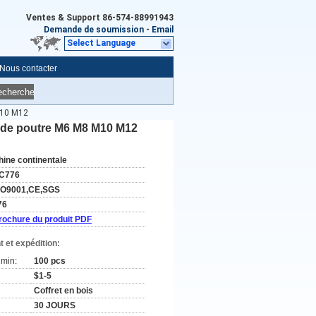
Ventes & Support
86-574-88991943
Demande de soumission
-
Email
Select Language
Nous contacter
echerche
 M10 M12
u de poutre M6 M8 M10 M12
hine continentale
C776
SO9001,CE,SGS
76
rochure du produit PDF
 et expédition:
min:
100 pcs
$1-5
Coffret en bois
30 JOURS