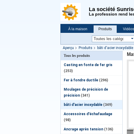
La société Sunri
La profession rend le
À la maison
Produits
Vidéo
Demande de soumission
Nouvell
Aperçu
Produits
bâti d'acier inoxydable
Mat
Tous les produits
Casting en fonte de fer gris
(253)
Fer à fondre ductile
(296)
Moulages de précision de
précision
(341)
bâti d'acier inoxydable
(349)
Accessoires d'échafaudage
(98)
Ancrage après tension
(136)