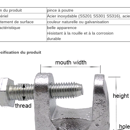
 du produit
pince à poutre
ériel
Acier inoxydable (SS201 SS301 SS316), acie
itement de surface
couleur naturelle ou galvanisation
actéristique
belle apparence
résistant à la rouille et à la corrosion
durable
cification du produit