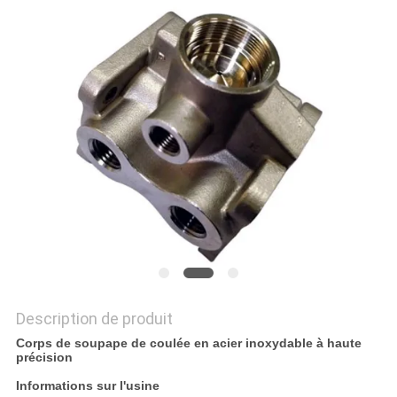
NOUVELLES
DEMANDEZ
UN DEVIS
PLAN
DU
SITE
POLITIQUE
DE
Description de produit
CONFIDENTIALITÉ
Corps de soupape de coulée en acier inoxydable à haute
précision
Informations sur l'usine