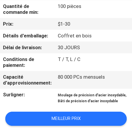
NOUS
Quantité de
100 pièces
commande min:
VISITE
Prix:
$1-30
DE
Détails d'emballage:
Coffret en bois
L'USINE
Délai de livraison:
30 JOURS
Conditions de
T / T, L / C
CONTRÔLE
paiement:
DE
Capacité
80 000 PCs mensuels
LA
d'approvisionnement:
QUALITÉ
Surligner:
,
Moulage de précision d'acier inoxydable
Bâti de précision d'acier inoxydable
NOUS
MEILLEUR PRIX
CONTACTER