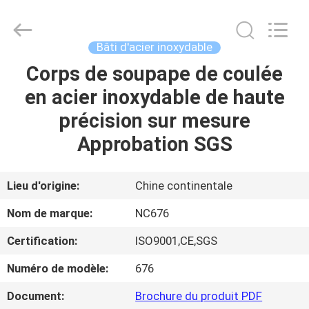
-
2026
Sunrise
Foundry
CO.,LTD.
Bâti d'acier inoxydable
All
Rights
Corps de soupape de coulée
À
Reserved.
en acier inoxydable de haute
LA
précision sur mesure
MAISON
Approbation SGS
PRODUITS
Lieu d'origine:
Chine continentale
VIDÉOS
Nom de marque:
NC676
Certification:
ISO9001,CE,SGS
À
Numéro de modèle:
676
PROPOS
DE
Document:
Brochure du produit PDF