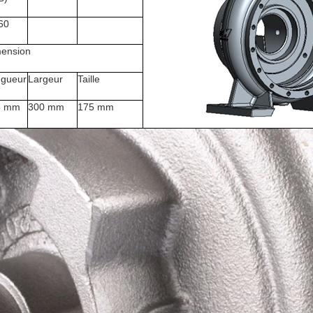
60
ension
gueur
Largeur
Taille
5 mm
300 mm
175 mm