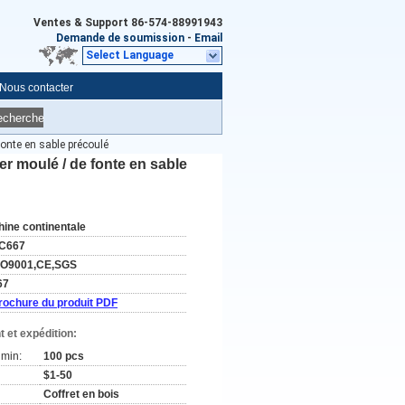
Ventes & Support
86-574-88991943
Demande de soumission
-
Email
Select Language
Nous contacter
echerche
onte en sable précoulé
r moulé / de fonte en sable
hine continentale
C667
SO9001,CE,SGS
67
rochure du produit PDF
 et expédition:
min:
100 pcs
$1-50
Coffret en bois