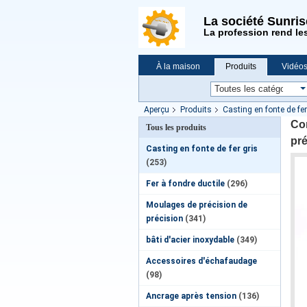
La société Sunri
La profession rend le
À la maison
Produits
Vidéo
Demande de soumission
Nouvell
Aperçu
Produits
Casting en fonte de fer
Cor
Tous les produits
pr
Casting en fonte de fer gris
(253)
Fer à fondre ductile
(296)
Moulages de précision de
précision
(341)
bâti d'acier inoxydable
(349)
Accessoires d'échafaudage
(98)
Ancrage après tension
(136)