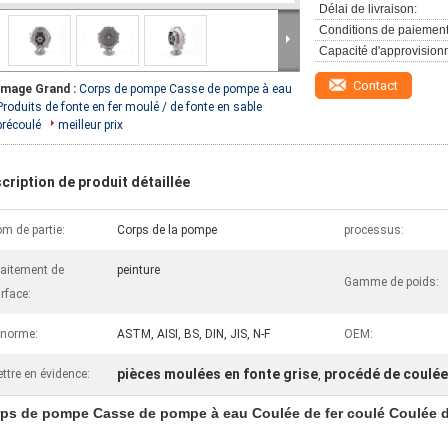
Délai de livraison:
Conditions de paiement
Capacité d'approvision
Contact
Image Grand :
Corps de pompe Casse de pompe à eau
Produits de fonte en fer moulé / de fonte en sable
précoulé
meilleur prix
cription de produit détaillée
m de partie:
Corps de la pompe
processus:
aitement de
peinture
Gamme de poids:
rface:
 norme:
ASTM, AISI, BS, DIN, JIS, N-F
OEM:
pièces moulées en fonte grise
procédé de coulée 
ttre en évidence:
,
ps de pompe Casse de pompe à eau Coulée de fer coulé Coulée d