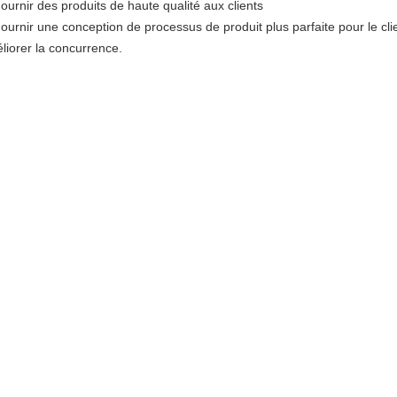
Fournir des produits de haute qualité aux clients
Fournir une conception de processus de produit plus parfaite pour le clie
liorer la concurrence.
us fournirons un service après-vente complet pour nos produits, et no
duction gratuite si le produit ne peut pas répondre à la demande du clie
stions fréquentes
 Quel est votre délai de paiement?
T/T 30% d'acompte, solde à payer avant expédition. ou L/C.
 Quel est votre marché principal?
Europe occidentale, Amérique du Nord, Janpan
 Puis-je obtenir des échantillons de votre usine?
Oui, l'échantillon est gratuit, mais la charge express est à votre charge.
 Si les produits ont un problème de qualité, comment allez-vous gérer?
Nous serons responsables de tous les problèmes de qualité.