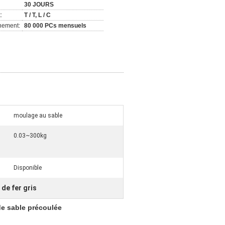
30 JOURS
:
T / T, L / C
nement:
80 000 PCs mensuels
moulage au sable
0.03~300kg
Disponible
de fer gris
e sable précoulée