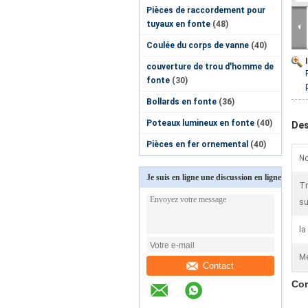
Pièces de raccordement pour
tuyaux en fonte
(48)
Coulée du corps de vanne
(40)
couverture de trou d'homme de
fonte
(30)
Bollards en fonte
(36)
Poteaux lumineux en fonte
(40)
Des
Pièces en fer ornemental
(40)
No
Je suis en ligne une discussion en ligne
Tr
su
la
Me
Contact
Cor