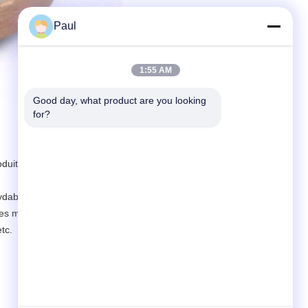
Paul
1:55 AM
Good day, what product are you looking 
for?
oduit principalement les produits OED
dable, de cuivre, de produits en
es moulées pour la cuisine et
tc.