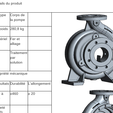
ails du produit
type
Corps de
la pompe
poids
280,8 kg
ériel
Fer et
alliage
Traitement
par
solution
priété mécanique
ultats
Durabilité
L'allongement
 à
≥460
≥ 20
0
eté
B)