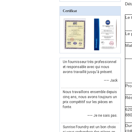
Dét
Certificat
Le 
Le 
Mat
Un fournisseur très professionnel
et responsable avec qui nous
avons travaillé jusqu'à présent.
—— Jack
Pro
Nous travaillons ensemble depuis
cinq ans, nous avons toujours un
Rés
prix compétitif sur les pièces en
fonte.
620
88
—— Je ne sais pas.
Dur
Sunrise Foundry est un bon choix
((H