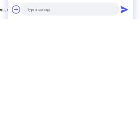
nt, rendre le produit plus beau et
us re-dessinons également pour la
nt.
Photo
Video Call
Audio Call