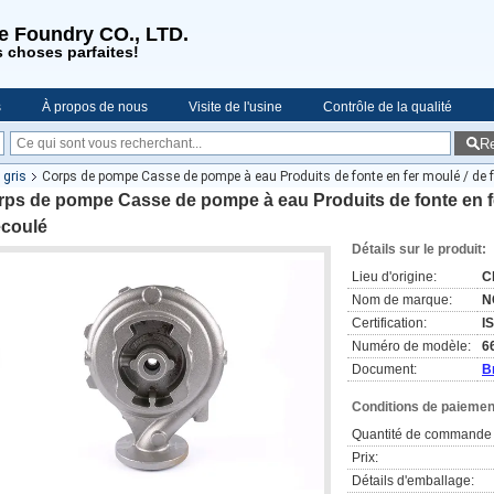
se Foundry CO., LTD.
s choses parfaites!
s
À propos de nous
Visite de l'usine
Contrôle de la qualité
R
es
 gris
Corps de pompe Casse de pompe à eau Produits de fonte en fer moulé / de f
ps de pompe Casse de pompe à eau Produits de fonte en fe
écoulé
Détails sur le produit:
Lieu d'origine:
C
Nom de marque:
N
Certification:
I
Numéro de modèle:
6
Document:
B
Conditions de paiement
Quantité de commande 
Prix:
Détails d'emballage: