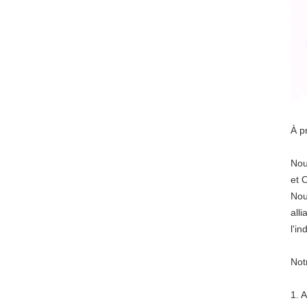
À p
Nou
et 
Nou
all
l'i
Not
1. 