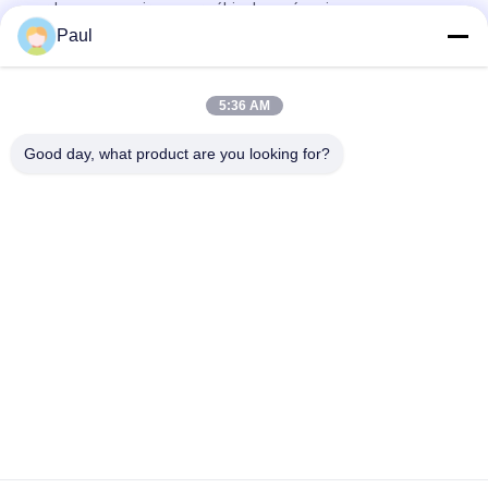
perdue, accessoires pour véhicules mécaniques
Paul
Accessoires de cuve pour excavatrice en acier au carbone à
fonderie de précision
5:36 AM
Parties de machines de traitement de la coulée à la cire
perdue de précision en acier au carbone
Good day, what product are you looking for?
Catégories populaires
Tous
Casting En Fonte De 
Fer À Fondre Ductile
Fer Gris
Moulages De 
Bâti D'acier 
Précision De 
Inoxydable
Précision
Accessoires 
Ancrage Après 
D'échafaudage
Tension
Pièces De 
Coulée Du Corps De 
Raccordement Pour 
Vanne