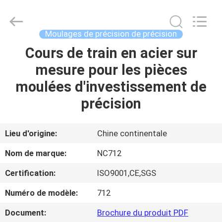
-
2026
Sunrise
Foundry
CO.,LTD.
Moulages de précision de précision
All
Rights
Cours de train en acier sur
À
Reserved.
mesure pour les pièces
LA
moulées d'investissement de
MAISON
précision
PRODUITS
Lieu d'origine:
Chine continentale
VIDÉOS
Nom de marque:
NC712
Certification:
ISO9001,CE,SGS
À
Numéro de modèle:
712
PROPOS
DE
Document:
Brochure du produit PDF