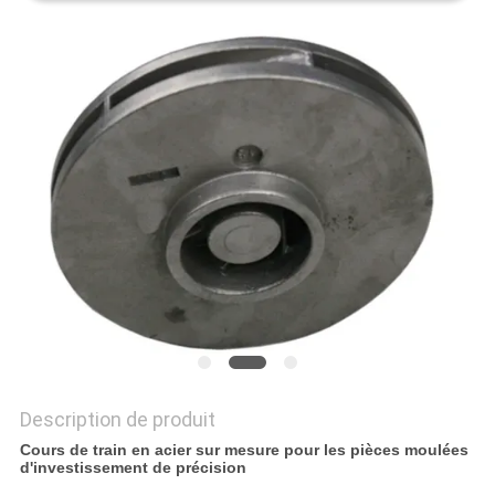
NOUVELLES
DEMANDEZ
UN DEVIS
PLAN
DU
SITE
POLITIQUE
DE
Description de produit
CONFIDENTIALITÉ
Cours de train en acier sur mesure pour les pièces moulées
d'investissement de précision