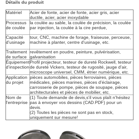
Détails du produit
Matériel
Acier de fonte, acier de fonte, acier gris, acier
ductile, acier, acier inoxydable
Processus
la coulée au sable, la coulée de précision, la coulée
de coulée
par injection, la coulée à la cire perdue,
Capacité
tour, CNC, machine de forage, fraiseuse, perceuse,
d'usinage
machine à planter, centre d'usinage, etc.
Traitement
revêtement en poudre, peinture, pulvérisation,
de surface
galvanisation
Équipement
Profil projecteur, testeur de dureté Rockwell, testeur
d'inspection
de dureté Vickers, testeur de rugosité, jauge d'air,
microscope universel, CMM, étrier numérique, etc.
Application
pièces automobiles, pièces ferroviaires, pièces
du projet
médicales, pièces marines, pièces d'éclairage,
carrosserie de pompe, pièces de soupape, pièces
architecturales et pièces de mobilier, etc.
Nom de
(1) Toute demande de devis,s'il vous plaît n'hésitez
l'entreprise
pas à envoyer vos dessins (CAD.PDF) pour un
devis.
(2) Toutes les pièces ne sont pas en stock,
uniquement sur mesure!