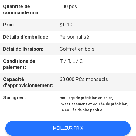
NOUS
Quantité de
100 pcs
commande min:
VISITE
Prix:
$1-10
DE
Détails d'emballage:
Personnalisé
L'USINE
Délai de livraison:
Coffret en bois
Conditions de
T / T, L / C
CONTRÔLE
paiement:
DE
Capacité
60 000 PCs mensuels
LA
d'approvisionnement:
QUALITÉ
Surligner:
,
moulage de précision en acier
,
investissement et coulée de précision
La coulée de cire perdue
NOUS
CONTACTER
MEILLEUR PRIX