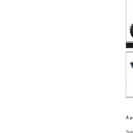
À p
Sun