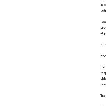
la 
aut
Les
pro
et 
N'h
Nos
S'i
res
obj
pou
Tra