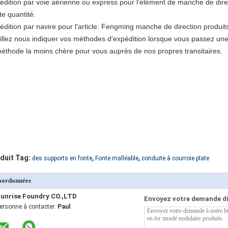
édition par voie aérienne ou express pour l'élément de manche de dire
te quantité.
édition par navire pour l'article: Fengming manche de direction produi
illez nous indiquer vos méthodes d'expédition lorsque vous passez u
méthode la moins chère pour vous auprès de nos propres transitaires.
,
,
duit Tag:
des supports en fonte
Fonte malléable
conduite à courroie plate
oordonnées
unrise Foundry CO.,LTD
Envoyez votre demande d
ersonne à contacter:
Paul