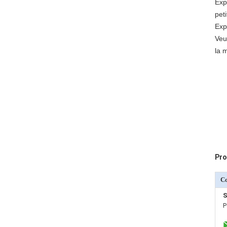
Exp
peti
Exp
Veu
la 
Pro
C
S
P