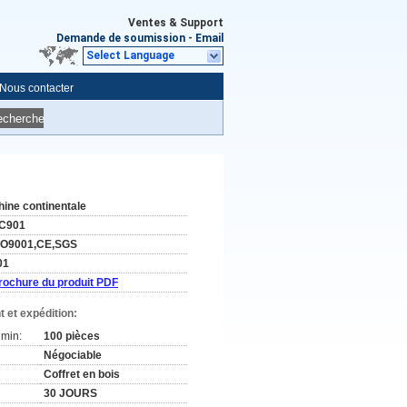
Ventes & Support
Demande de soumission
-
Email
Select Language
Nous contacter
echerche
hine continentale
C901
SO9001,CE,SGS
01
rochure du produit PDF
 et expédition:
min:
100 pièces
Négociable
Coffret en bois
30 JOURS