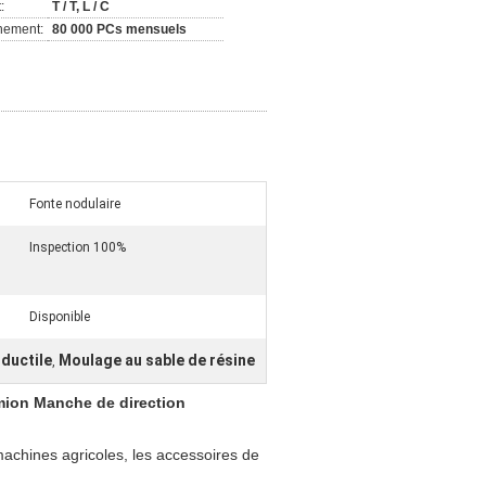
:
T / T, L / C
nement:
80 000 PCs mensuels
Fonte nodulaire
Inspection 100%
Disponible
 ductile
Moulage au sable de résine
,
mion Manche de direction
machines agricoles, les accessoires de