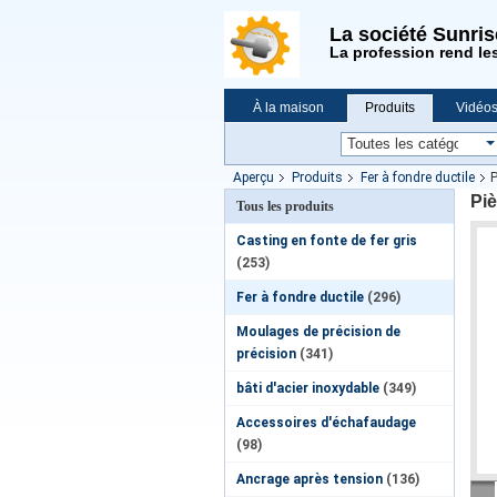
La société Sunri
La profession rend le
À la maison
Produits
Vidéo
Demande de soumission
Nouvell
Aperçu
Produits
Fer à fondre ductile
P
Piè
Tous les produits
Casting en fonte de fer gris
(253)
Fer à fondre ductile
(296)
Moulages de précision de
précision
(341)
bâti d'acier inoxydable
(349)
Accessoires d'échafaudage
(98)
Ancrage après tension
(136)