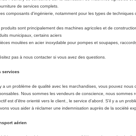
fourniture de services complets.
res composants d'ingénierie, notamment pour les types de techniques d
 produits sont principalement des machines agricoles et de construction
duits municipaux, certains aciers
pièces moulées en acier inoxydable pour pompes et soupapes, raccords 
ésitez pas à nous contacter si vous avez des questions.
 services
l y a un problème de qualité avec les marchandises, vous pouvez nous 
ponsables. Nous sommes les vendeurs de conscience, nous sommes res
ectif est d'être orienté vers le client., le service d'abord. S'il y a un 
vons vous aider à réclamer une indemnisation auprès de la société ex
nsport aérien