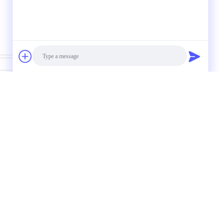
Contact
Photo
e en fonte ductile pour tranchées et
Video Call
eau à sable de fonte en fer ductile
Audio Call
e en fonte ductile pour machines
nstruction
Moulages de précision de précision
Nous contacter