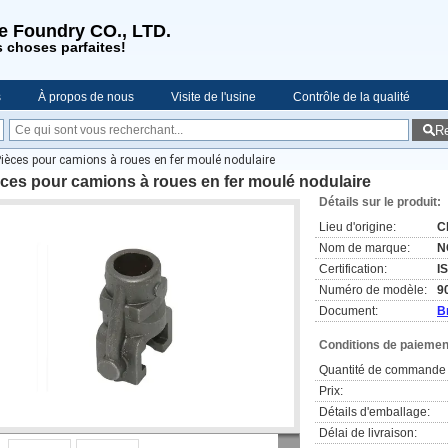
se Foundry CO., LTD.
s choses parfaites!
s
À propos de nous
Visite de l'usine
Contrôle de la qualité
R
es
ièces pour camions à roues en fer moulé nodulaire
ces pour camions à roues en fer moulé nodulaire
Détails sur le produit:
Lieu d'origine:
C
Nom de marque:
N
Certification:
I
Numéro de modèle:
9
Document:
B
Conditions de paiement
Quantité de commande 
Prix:
Détails d'emballage:
Délai de livraison: