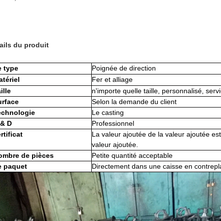
ails du produit
e type
Poignée de direction
tériel
Fer et alliage
ille
n'importe quelle taille, personnalisé, se
urface
Selon la demande du client
echnologie
Le casting
 & D
Professionnel
rtificat
La valeur ajoutée de la valeur ajoutée est
valeur ajoutée.
ombre de pièces
Petite quantité acceptable
e paquet
Directement dans une caisse en contrep