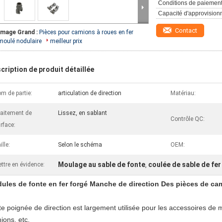
Conditions de paiement
Capacité d'approvision
Contact
Image Grand :
Pièces pour camions à roues en fer
moulé nodulaire
meilleur prix
cription de produit détaillée
m de partie:
articulation de direction
Matériau:
aitement de
Lissez, en sablant
Contrôle QC:
rface:
ille:
Selon le schéma
OEM:
Moulage au sable de fonte
coulée de sable de fer
ttre en évidence:
,
ules de fonte en fer forgé Manche de direction Des pièces de ca
te poignée de direction est largement utilisée pour les accessoires de 
ions, etc.