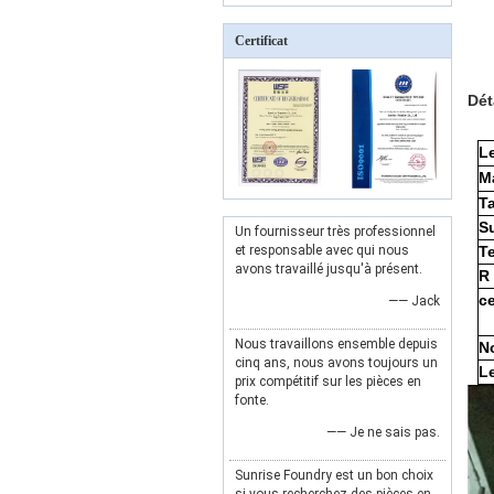
Certificat
Dét
L
Ma
Ta
S
Un fournisseur très professionnel
et responsable avec qui nous
T
avons travaillé jusqu'à présent.
R
ce
—— Jack
Nous travaillons ensemble depuis
N
cinq ans, nous avons toujours un
L
prix compétitif sur les pièces en
fonte.
—— Je ne sais pas.
Sunrise Foundry est un bon choix