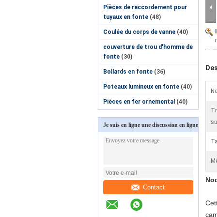
Pièces de raccordement pour
tuyaux en fonte
(48)
Coulée du corps de vanne
(40)
couverture de trou d'homme de
fonte
(30)
Des
Bollards en fonte
(36)
Poteaux lumineux en fonte
(40)
No
Pièces en fer ornemental
(40)
Tr
su
Je suis en ligne une discussion en ligne
Ta
Me
Nod
Contact
Cet
cam