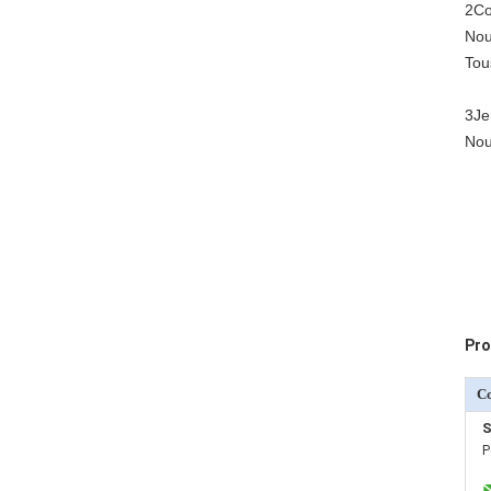
2Co
Nou
Tou
3Je
Nou
Pro
C
S
P