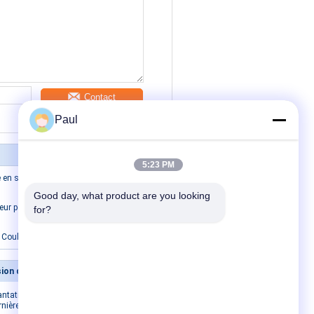
Contact
Paul
5:23 PM
e en sable de fer gris pour machines
Good day, what product are you looking 
ur pour roulement en fonte grise
for?
ulée de sable en fonte de fer gris
Moulages de précision de précision
Nous contacter
antation de
Nous contacter
rnière
Demandez un devis