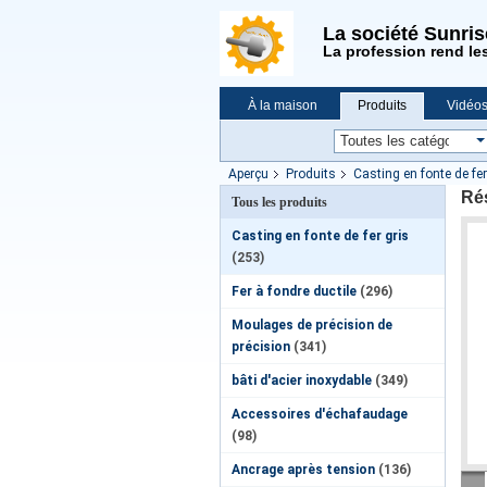
La société Sunri
La profession rend le
À la maison
Produits
Vidéo
Demande de soumission
Nouvell
Aperçu
Produits
Casting en fonte de fer
Rés
Tous les produits
Casting en fonte de fer gris
(253)
Fer à fondre ductile
(296)
Moulages de précision de
précision
(341)
bâti d'acier inoxydable
(349)
Accessoires d'échafaudage
(98)
Ancrage après tension
(136)