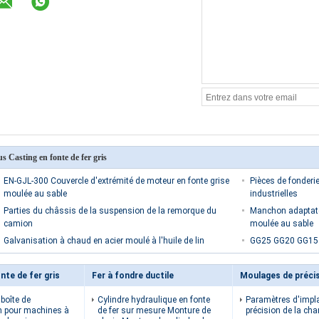
us Casting en fonte de fer gris
EN-GJL-300 Couvercle d'extrémité de moteur en fonte grise
Pièces de fonderi
moulée au sable
industrielles
Parties du châssis de la suspension de la remorque du
Manchon adaptate
camion
moulée au sable
Galvanisation à chaud en acier moulé à l'huile de lin
GG25 GG20 GG15 Co
nte de fer gris
Fer à fondre ductile
boîte de
Cylindre hydraulique en fonte
Paramètres d'impl
n pour machines à
de fer sur mesure Monture de
précision de la cha