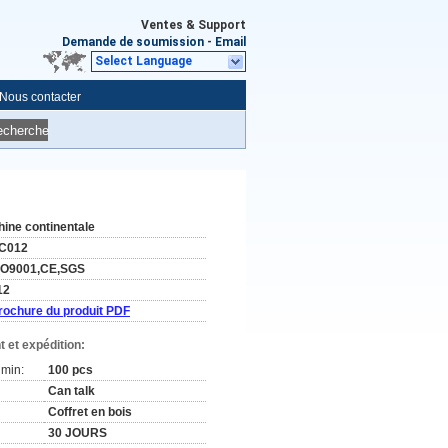
Ventes & Support
Demande de soumission
-
Email
Select Language
Nous contacter
echerche
hine continentale
C012
SO9001,CE,SGS
12
rochure du produit PDF
 et expédition:
min:
100 pcs
Can talk
Coffret en bois
30 JOURS