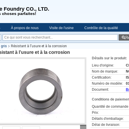
se Foundry CO., LTD.
s choses parfaites!
s
À propos de nous
Visite de l'usine
Contrôle de la qualité
R
es
 gris
Résistant à l'usure et à la corrosion
istant à l'usure et à la corrosion
Détails sur le produit:
Lieu d'origine:
C
Nom de marque:
N
Certification:
I
Numéro de modèle:
0
Document:
B
Conditions de paiement
Quantité de commande 
Prix:
Détails d'emballage:
Délai de livraison: