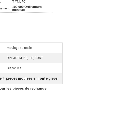
:
T / T, L / C
100 000 Ordinateurs
nement:
mensuel
moulage au sable
DIN, ASTM, BS, JIS, GOST
Disponible
ert
pièces moulées en fonte grise
,
our les pièces de rechange.