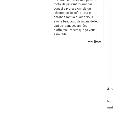
si vous recherchez des pièces en
fonte, ils peuvent fournir des
conseils professionnels sur
l'économie de coûts, tout en
garantissant la qualité.Nous
avons beaucoup de rabais de leur
part pendant ces années
d'affairesJ'espère que ça vous
sera utile.
—— Steve
À p
Nou
mat