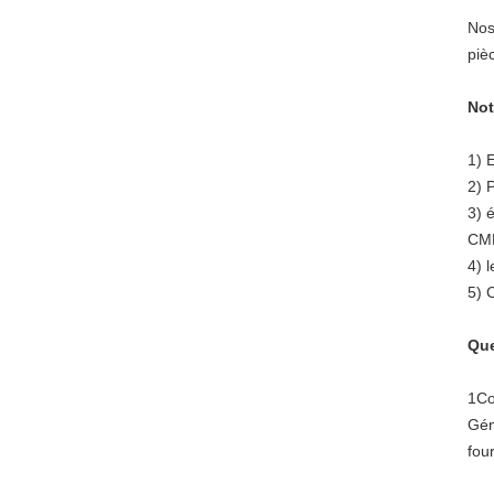
Nos
piè
Not
1) 
2) 
3) 
CMM
4) 
5) 
Que
1Co
Gén
fou