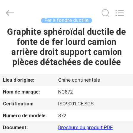
-
2026
Sunrise
Foundry
CO.,LTD.
Fer à fondre ductile
All
Rights
Graphite sphéroïdal ductile de
À
Reserved.
fonte de fer lourd camion
LA
arrière droit support camion
MAISON
pièces détachées de coulée
PRODUITS
Lieu d'origine:
Chine continentale
VIDÉOS
Nom de marque:
NC872
Certification:
ISO9001,CE,SGS
À
Numéro de modèle:
872
PROPOS
DE
Document:
Brochure du produit PDF