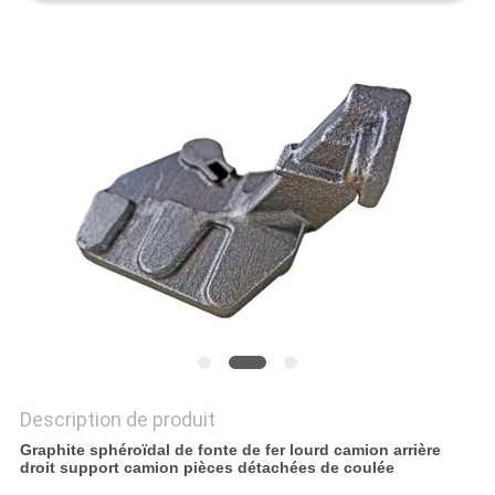
NOUVELLES
DEMANDEZ
UN DEVIS
PLAN
DU
SITE
POLITIQUE
DE
Description de produit
CONFIDENTIALITÉ
Graphite sphéroïdal de fonte de fer lourd camion arrière
droit support camion pièces détachées de coulée