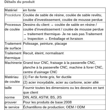
Détails du produit
Matériel
en fonte
Procédure
Coulée de sable de résine, coulée de sable revêtu,
coulée d'investissement, coulée de mousse perdue
Processus
Dessins du client → coulée de sable en résine /
de coulée
coulée d'investissement / coulée de mousse perdue
→ traitement thermique
- Je ne sais pas.
Traitement
→ Inspection → Emballage et livraison
Traitement
Polissage, peinture, placage
de surface
Traitement
Recuit, éteint, normalisant
thermique
Machinerie
Grand tour CNC, fraisage à la passerelle CNC,
planche à la passerelle CNC, machine à forer CNC,
centre d'usinage CNC
Matériau
(1) Fer de fonte gris, fer ductile
de coulée
(2) acier inoxydable, acier au carbone, acier allié
taille
Fournir toutes les dimensions ou les dessins en tant
que client
norme
DIN, AISI, ASTM, BS, JIS
prouver
Pour les produits de base:2008
le service
Échantillons de production; OEM / ODM