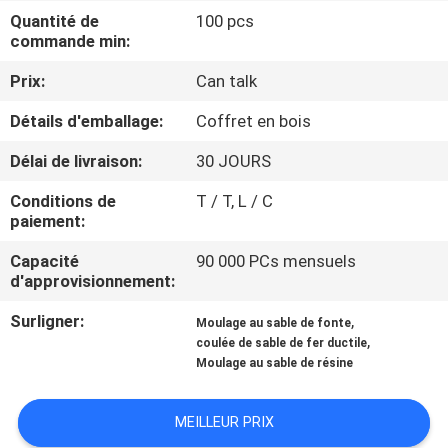
NOUS
Quantité de
100 pcs
commande min:
VISITE
Prix:
Can talk
DE
Détails d'emballage:
Coffret en bois
L'USINE
Délai de livraison:
30 JOURS
Conditions de
T / T, L / C
CONTRÔLE
paiement:
DE
Capacité
90 000 PCs mensuels
LA
d'approvisionnement:
QUALITÉ
Surligner:
,
Moulage au sable de fonte
,
coulée de sable de fer ductile
Moulage au sable de résine
NOUS
CONTACTER
MEILLEUR PRIX