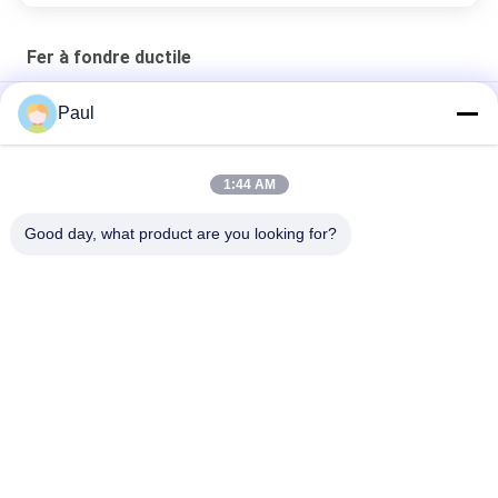
Fer à fondre ductile
Résistant à l'usure
Paul
Grilles de drainage en fonte ductile pour tranchées et regards
1:44 AM
Pièces agricoles mécaniques en fonte ductile personnalisées
OEM/ODM
Good day, what product are you looking for?
Catégories populaires
Tous
Casting En Fonte De 
Fer À Fondre Ductile
Fer Gris
Moulages De 
Bâti D'acier 
Précision De 
Inoxydable
Précision
Accessoires 
Ancrage Après 
D'échafaudage
Tension