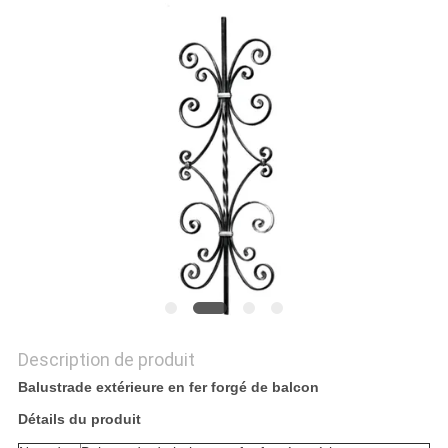
NOUVELLES
DEMANDEZ
UN DEVIS
PLAN
DU
SITE
POLITIQUE
DE
Description de produit
CONFIDENTIALITÉ
Balustrade extérieure en fer forgé de balcon
Détails du produit