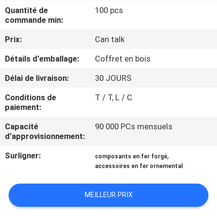
NOUS
Quantité de
100 pcs
commande min:
VISITE
Prix:
Can talk
DE
Détails d'emballage:
Coffret en bois
L'USINE
Délai de livraison:
30 JOURS
Conditions de
T / T, L / C
CONTRÔLE
paiement:
DE
Capacité
90 000 PCs mensuels
LA
d'approvisionnement:
QUALITÉ
Surligner:
,
composants en fer forgé
accessoires en fer ornemental
NOUS
MEILLEUR PRIX
CONTACTER