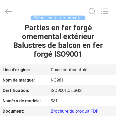
-
2026
Sunrise
Foundry
CO.,LTD.
Pièces en fer ornemental
All
Rights
Parties en fer forgé
À
Reserved.
ornemental extérieur
LA
Balustres de balcon en fer
MAISON
forgé ISO9001
PRODUITS
Lieu d'origine:
Chine continentale
VIDÉOS
Nom de marque:
NC981
Certification:
ISO9001,CE,SGS
À
Numéro de modèle:
981
PROPOS
DE
Document:
Brochure du produit PDF