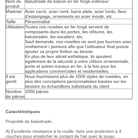
Nom du
Balustrade de balcon en fer forgé extérieur
produit
Matériel
Acier carré, acier rond, barre plate, acier tordu, fleur
d'estampage, ornements en acier moulé, etc.
Taille
Personnalisé
Utilisation
Toutes nos rosettes en fer forgé servent de
composants dans les portes, les clôtures, les
balustrades, les escaliers, etc.
Sauf demande, nos rosettes ne sont pas fournies avec
revêtement / peinture afin que l'utilisateur final puisse
ajouter sa propre finition au besoin.
En plus de leur attrait esthétique, ils ajoutent
également de la sécurité à votre clôture ornementale,
porte et autres travaux en fer, à la fois pour les
applications commerciales et résidentielles.
Il est
Nous fournissons plus de 1000 styles de rosettes, en
gentil.
plus des conceptions personnalisées basées sur les
dessins ou échantillons individuels du client
Nombre
1000 pièces
de pièces
Caractéristiques
Propriété de balustrade:
A) Excellente résistance à la rouille: faire une protection à 4
couches pour empêcher le contact de l'air avec le tuyau.