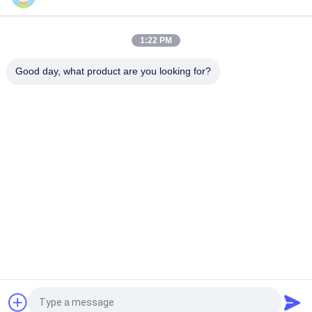
Parties en fer forgé ornemental extérieur Balustres de balcon
en fer forgé ISO9001
1:22 PM
Matériau de barres en acier massif pièces en fer ornemental
C / S décor de rouleau pour clôture
Good day, what product are you looking for?
Catégories populaires
Tous
Casting En Fonte De 
Fer À Fondre Ductile
Fer Gris
Moulages De 
Bâti D'acier 
Précision De 
Inoxydable
Précision
Accessoires 
Ancrage Après 
D'échafaudage
Tension
Pièces De 
Coulée Du Corps De 
Raccordement Pour 
Vanne
Tuyaux En Fonte
Demandez un devis