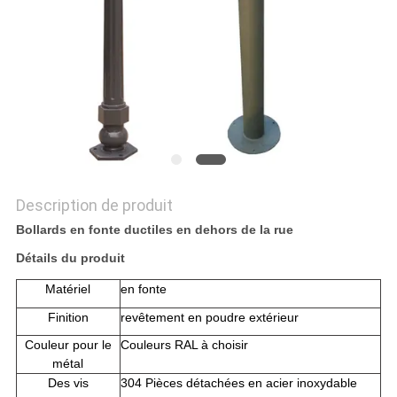
NOUVELLES
DEMANDEZ
UN DEVIS
PLAN
DU
Description de produit
SITE
Bollards en fonte ductiles en dehors de la rue
Détails du produit
POLITIQUE
Matériel
en fonte
DE
Finition
revêtement en poudre extérieur
CONFIDENTIALITÉ
Couleur pour le
Couleurs RAL à choisir
métal
Des vis
304 Pièces détachées en acier inoxydable