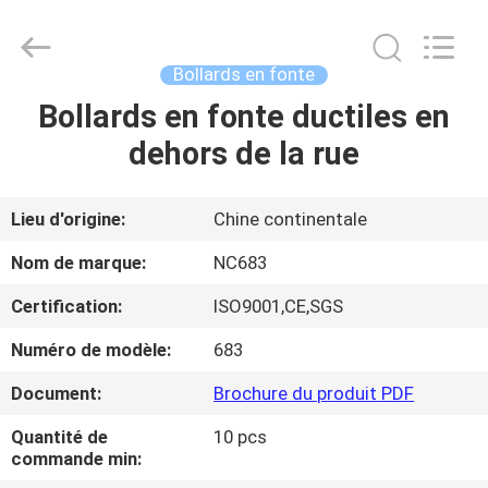
-
2026
Sunrise
Foundry
CO.,LTD.
Bollards en fonte
All
Rights
Bollards en fonte ductiles en
À
Reserved.
dehors de la rue
LA
MAISON
Lieu d'origine:
Chine continentale
PRODUITS
Nom de marque:
NC683
Certification:
ISO9001,CE,SGS
VIDÉOS
Numéro de modèle:
683
À
Document:
Brochure du produit PDF
PROPOS
Quantité de
10 pcs
commande min:
DE