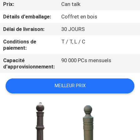
NOUS
Prix:
Can talk
Détails d'emballage:
Coffret en bois
VISITE
Délai de livraison:
30 JOURS
DE
Conditions de
T / T, L / C
L'USINE
paiement:
Capacité
90 000 PCs mensuels
CONTRÔLE
d'approvisionnement:
DE
MEILLEUR PRIX
LA
QUALITÉ
NOUS
CONTACTER