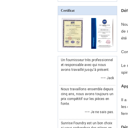
Déf
Certificat
Nou
de 
été
Com
Un fournisseur très professionnel
et responsable avec qui nous
Le 
avons travaillé jusqu'à présent.
spir
—— Jack
App
Nous travaillons ensemble depuis
cinq ans, nous avons toujours un
prix compétitif sur les pièces en
Il 
fonte.
les
—— Je ne sais pas.
fer
Sunrise Foundry est un bon choix
Dét