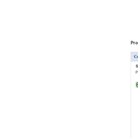
Pro
C
S
P