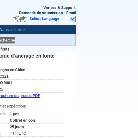
Ventes & Support
Demande de soumission
-
Email
Select Language
Nous contacter
echerche
 fonte
aque d'ancrage en fonte
ingbo en Chine
C121
SO 9001
21
rochure du produit PDF
 et expédition:
min:
1 pcs
Coffret en bois
25 jours
:
T / T, L / C