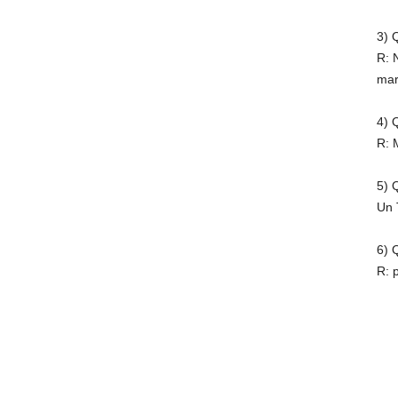
3) Q
R: 
mar
4) 
R: 
5) 
Un 
6) 
R: 