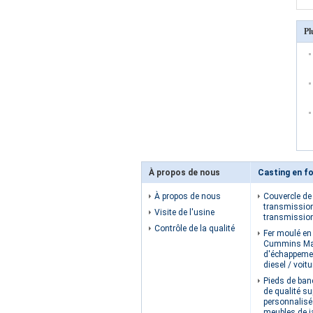
Pl
À propos de nous
Casting en fo
À propos de nous
Couvercle de 
transmissio
Visite de l'usine
transmissio
Contrôle de la qualité
Fer moulé en 
Cummins Ma
d'échappeme
diesel / voit
Pieds de ban
de qualité su
personnalisé
meubles de ja