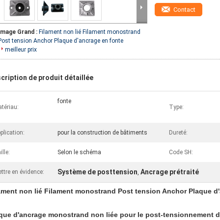
Contact
Image Grand :
Filament non lié Filament monostrand
Post tension Anchor Plaque d'ancrage en fonte
meilleur prix
cription de produit détaillée
fonte
tériau:
Type:
plication:
pour la construction de bâtiments
Dureté:
ille:
Selon le schéma
Code SH:
Système de posttension
Ancrage prétraité
ttre en évidence:
,
ament non lié Filament monostrand Post tension Anchor Plaque d
que d'ancrage monostrand non liée pour le post-tensionnement du