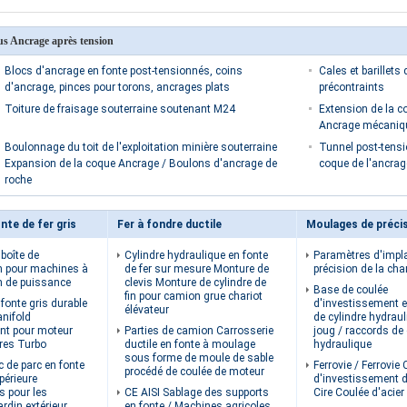
us Ancrage après tension
Blocs d'ancrage en fonte post-tensionnés, coins
Cales et barillets
d'ancrage, pinces pour torons, ancrages plats
précontraints
Toiture de fraisage souterraine soutenant M24
Extension de la c
Ancrage mécaniqu
Boulonnage du toit de l'exploitation minière souterraine
Tunnel post-tensi
Expansion de la coque Ancrage / Boulons d'ancrage de
coque de l'ancrag
roche
nte de fer gris
Fer à fondre ductile
boîte de
Cylindre hydraulique en fonte
Paramètres d'impl
n pour machines à
de fer sur mesure Monture de
précision de la cha
n de puissance
clevis Monture de cylindre de
Base de coulée
fin pour camion grue chariot
fonte gris durable
d'investissement e
élévateur
nifold
de cylindre hydraul
nt pour moteur
Parties de camion Carrosserie
joug / raccords de 
ures Turbo
ductile en fonte à moulage
hydraulique
sous forme de moule de sable
c de parc en fonte
Ferrovie / Ferrovie
procédé de coulée de moteur
périeure
d'investissement d
s pour les
CE AISI Sablage des supports
Cire Coulée d'acier
rdin extérieur
en fonte / Machines agricoles