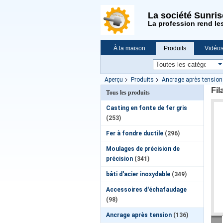
La société Sunri
La profession rend le
À la maison
Produits
Vidéo
Demande de soumission
Nouvell
Aperçu
Produits
Ancrage après tension
Fil
Tous les produits
Casting en fonte de fer gris
(253)
Fer à fondre ductile
(296)
Moulages de précision de
précision
(341)
bâti d'acier inoxydable
(349)
Accessoires d'échafaudage
(98)
Ancrage après tension
(136)