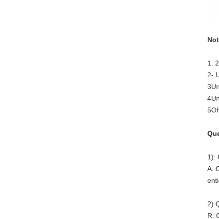
Not
1. 
2- 
3Un
4Un
5Of
Que
1):
A: 
enti
2) 
R: 