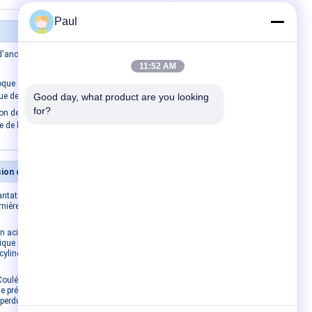
Paul
 d'ancrage pour câbles de torons
11:52 AM
oque de la pierre Boulons post-tension
e de la roche de soutien Boulons
Good day, what product are you looking 
for?
on de l'ancrage de l'expansion de la
e de la coque des boulons de roche
Moulages de précision de précision
Nous contacter
antation de
Nous contacter
rnière
Demandez un devis
E-Mail
n acier Fin
ique Fin de
Carte du site
cylindre
Site mobile
 Coulée
e précision
 perdu