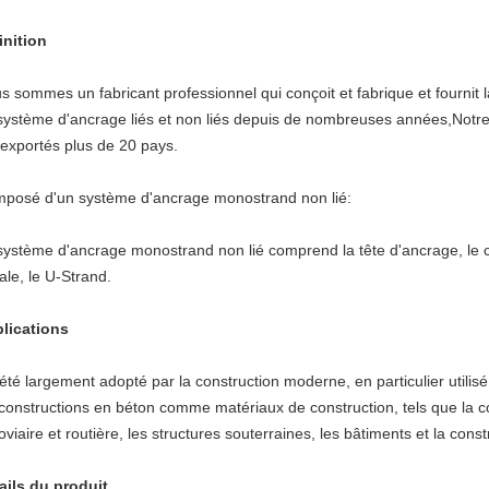
inition
s sommes un fabricant professionnel qui conçoit et fabrique et fourni
système d'ancrage liés et non liés depuis de nombreuses années,Notr
 exportés plus de 20 pays.
posé d'un système d'ancrage monostrand non lié:
système d'ancrage monostrand non lié comprend la tête d'ancrage, le 
ale, le U-Strand.
lications
a été largement adopté par la construction moderne, en particulier utili
 constructions en béton comme matériaux de construction, tels que la c
roviaire et routière, les structures souterraines, les bâtiments et la cons
ails du produit