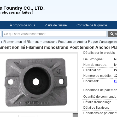
se Foundry CO., LTD.
s choses parfaites!
s
À propos de nous
Visite de l'usine
Contrôle de la qualité
R
es
Filament non lié Filament monostrand Post tension Anchor Plaque d'ancrage en
ament non lié Filament monostrand Post tension Anchor Pl
Détails sur le produit:
Lieu d'origine:
N
Nom de marque:
N
Certification:
I
Numéro de modèle:
1
Document:
B
Conditions de paiement
Quantité de commande 
Détails d'emballage:
Délai de livraison:
Conditions de paiement