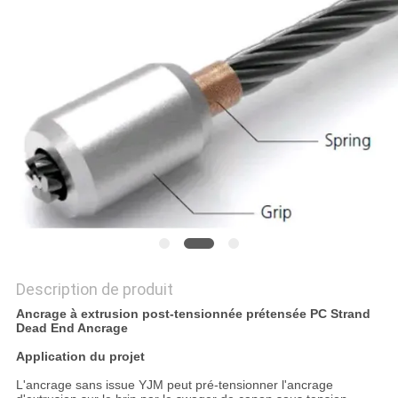
NOUVELLES
DEMANDEZ
UN DEVIS
PLAN
DU
SITE
POLITIQUE
Description de produit
DE
Ancrage à extrusion post-tensionnée prétensée PC Strand
Dead End Ancrage
CONFIDENTIALITÉ
Application du projet
L'ancrage sans issue YJM peut pré-tensionner l'ancrage