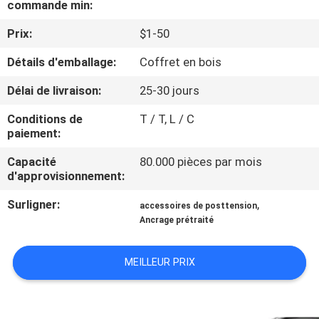
commande min:
NOUS
Prix:
$1-50
VISITE
Détails d'emballage:
Coffret en bois
DE
Délai de livraison:
25-30 jours
L'USINE
Conditions de
T / T, L / C
paiement:
CONTRÔLE
Capacité
80.000 pièces par mois
DE
d'approvisionnement:
LA
Surligner:
,
accessoires de posttension
QUALITÉ
Ancrage prétraité
MEILLEUR PRIX
NOUS
CONTACTER