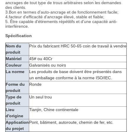
ancrages de tout type de trous arbitraires selon les demandes
des clients.
3.Bon en termes d'auto-ancrage et de fonctionnement facile;
4.facteur d'efficacité d'ancrage élevé, stable et fiable;
5. Être capable d'étirements répétitifs et d'une capacité anti-
interférence.
Spécification
Nom du
Prix du fabricant HRC 50-65 coin de travail à vendre
produit
Matériel
45# ou 40Cr
Couleur
Galvanisés ou noirs
La norme
Les produits de base doivent être présentés dans
un emballage conforme à la norme ISO/IEC.
Forme du
Ronde
produit
Type de
Un seul trou
produit
Lieu
Tianjin, Chine continentale
d'origine
Application
Pont, bâtiment, autoroute, chemin de fer, etc.
du projet