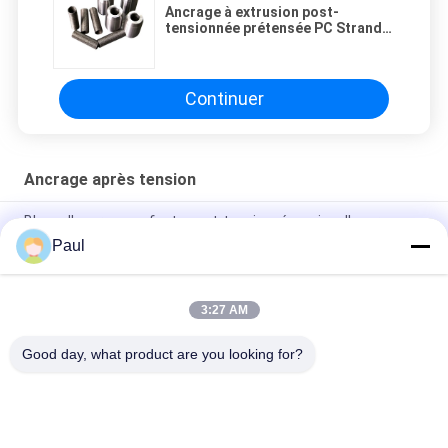
Ancrage à extrusion post-
tensionnée prétensée PC Strand
Dead End Ancrage
Continuer
Ancrage après tension
Blocs d'ancrage en fonte post-tensionnés, coins d'ancrage,
pinces pour torons, ancrages plats
Paul
Cales et barillets d'ancrage pour câbles de torons
précontraints
3:27 AM
Toiture de fraisage souterraine soutenant M24
Good day, what product are you looking for?
Catégories populaires
Tous