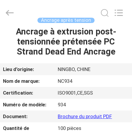
-
2026
Sunrise
Foundry
CO.,LTD.
Ancrage après tension
All
Rights
Ancrage à extrusion post-
À
Reserved.
tensionnée prétensée PC
LA
Strand Dead End Ancrage
MAISON
PRODUITS
Lieu d'origine:
NINGBO, CHINE
Nom de marque:
NC934
VIDÉOS
Certification:
ISO9001,CE,SGS
Numéro de modèle:
934
À
PROPOS
Document:
Brochure du produit PDF
DE
Quantité de
100 pièces