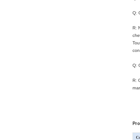
Q: 
R: 
che
Tou
con
Q: 
R: 
mar
Pro
C