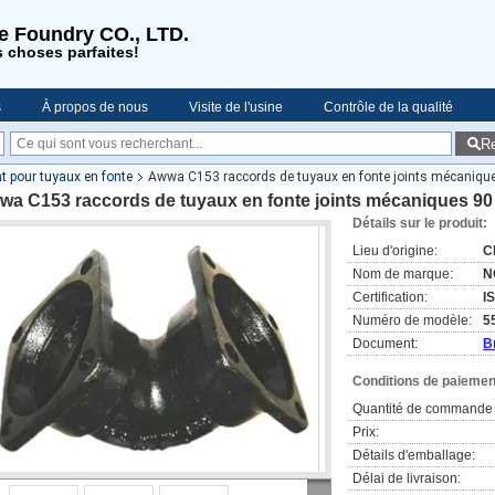
se Foundry CO., LTD.
s choses parfaites!
s
À propos de nous
Visite de l'usine
Contrôle de la qualité
R
es
t pour tuyaux en fonte
Awwa C153 raccords de tuyaux en fonte joints mécaniqu
wa C153 raccords de tuyaux en fonte joints mécaniques 9
Détails sur le produit:
Lieu d'origine:
C
Nom de marque:
N
Certification:
I
Numéro de modèle:
5
Document:
B
Conditions de paiement
Quantité de commande 
Prix:
Détails d'emballage:
Délai de livraison: