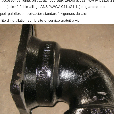
 accessoires: joints en caoutchouc SBR/EPDM ((ANSI/AWWA C111/A21.
ous (acier à faible alliage ANSI/AWWA C111/21.11) et glandes, etc.
uet: palettes en bois/acier standard/exigences du client
ilité d'installation sur le site et service gratuit à vie