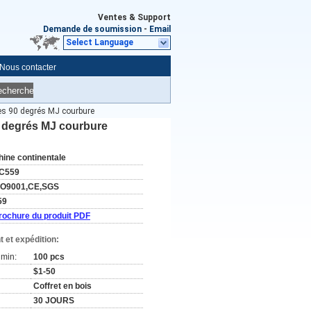
Ventes & Support
Demande de soumission
-
Email
Select Language
Nous contacter
echerche
es 90 degrés MJ courbure
0 degrés MJ courbure
hine continentale
C559
SO9001,CE,SGS
59
rochure du produit PDF
 et expédition:
min:
100 pcs
$1-50
Coffret en bois
30 JOURS