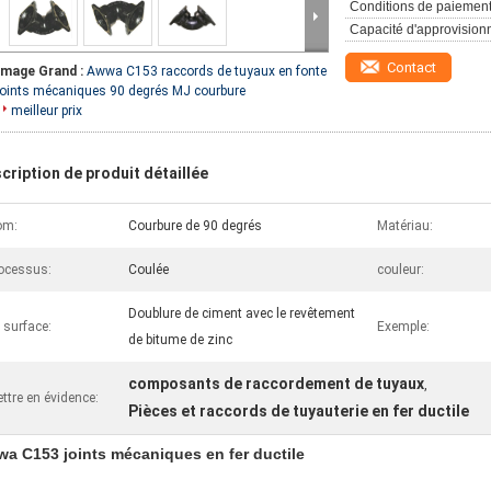
Conditions de paiement
Capacité d'approvision
Contact
Image Grand :
Awwa C153 raccords de tuyaux en fonte
joints mécaniques 90 degrés MJ courbure
meilleur prix
cription de produit détaillée
om:
Courbure de 90 degrés
Matériau:
ocessus:
Coulée
couleur:
Doublure de ciment avec le revêtement
 surface:
Exemple:
de bitume de zinc
composants de raccordement de tuyaux
,
ttre en évidence:
Pièces et raccords de tuyauterie en fer ductile
a C153 joints mécaniques en fer ductile