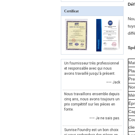
Déf
Certificat
Nou
tuy
dif
Spé
Mat
Un fournisseur très professionnel
et responsable avec qui nous
Pla
avons travaillé jusqu'à présent.
Pre
—— Jack
Nor
Nous travaillons ensemble depuis
Mét
cinq ans, nous avons toujours un
Épr
prix compétitif sur les pièces en
fonte.
Cap
—— Je ne sais pas.
Cou
clie
Sunrise Foundry est un bon choix