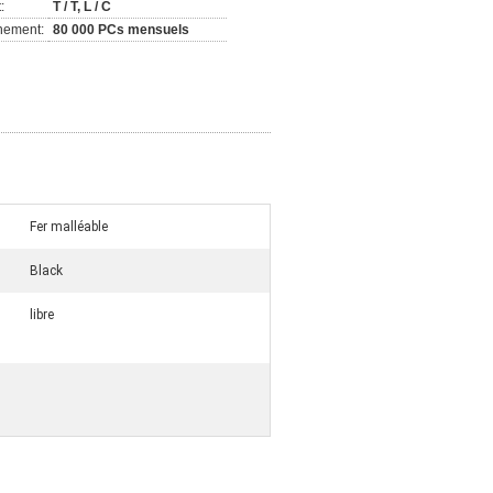
:
T / T, L / C
nement:
80 000 PCs mensuels
Fer malléable
Black
libre