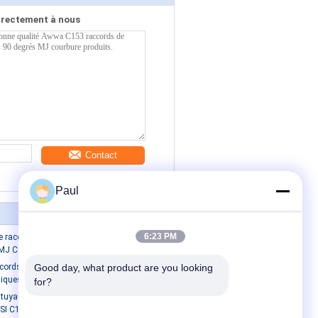
irectement à nous
Contact
Paul
6:23 PM
e raccords de tuyaux en fonte Corps
 MJ Cap solide
ccords pour tuyaux en fonte raccords
Good day, what product are you looking 
niques MJ Cap 51 LBS Poids
for?
tuyaux en fonte en fer ductile ASTM
SI C153