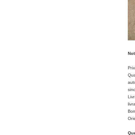
Not
Prix
Qua
aut
sin
Liv
liv
Bon
Ori
Que