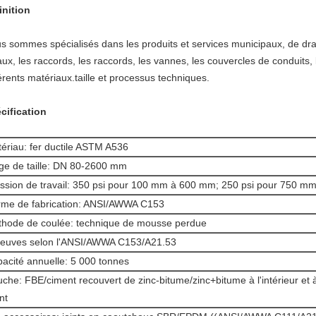
inition
s sommes spécialisés dans les produits et services municipaux, de dra
aux, les raccords, les raccords, les vannes, les couvercles de conduits, 
férents matériaux.taille et processus techniques.
cification
ériau: fer ductile ASTM A536
ge de taille: DN 80-2600 mm
ssion de travail: 350 psi pour 100 mm à 600 mm; 250 psi pour 750 
me de fabrication: ANSI/AWWA C153
hode de coulée: technique de mousse perdue
euves selon l'ANSI/AWWA C153/A21.53
acité annuelle: 5 000 tonnes
che: FBE/ciment recouvert de zinc-bitume/zinc+bitume à l'intérieur et à
nt