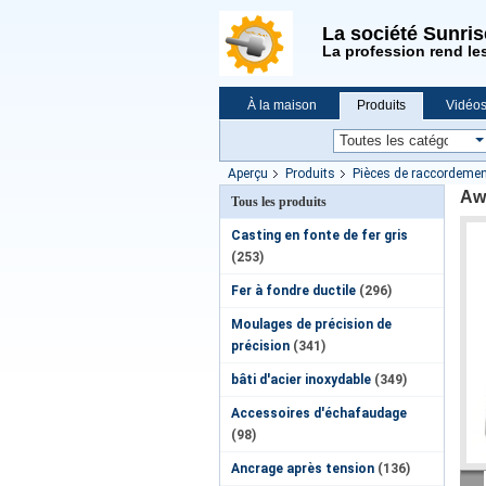
La société Sunri
La profession rend le
À la maison
Produits
Vidéo
Demande de soumission
Nouvell
Aperçu
Produits
Pièces de raccordemen
Aw
Tous les produits
Casting en fonte de fer gris
(253)
Fer à fondre ductile
(296)
Moulages de précision de
précision
(341)
bâti d'acier inoxydable
(349)
Accessoires d'échafaudage
(98)
Ancrage après tension
(136)