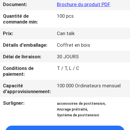
NOUS
Document:
Brochure du produit PDF
Quantité de
100 pcs
commande min:
VISITE
DE
Prix:
Can talk
L'USINE
Détails d'emballage:
Coffret en bois
Délai de livraison:
30 JOURS
CONTRÔLE
Conditions de
T / T, L / C
DE
paiement:
LA
Capacité
100 000 Ordinateurs mensuel
QUALITÉ
d'approvisionnement:
Surligner:
,
accessoires de posttension
NOUS
,
Ancrage prétraité
Système de posttension
CONTACTER