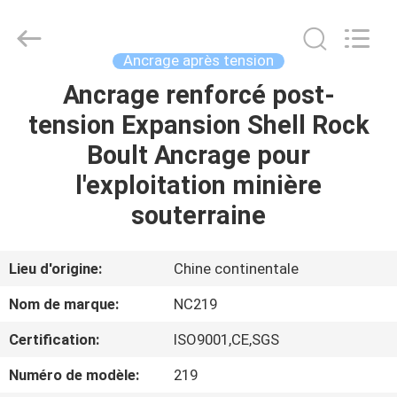
-
2026
Sunrise
Foundry
CO.,LTD.
Ancrage après tension
All
Rights
Ancrage renforcé post-
À
Reserved.
tension Expansion Shell Rock
LA
Boult Ancrage pour
MAISON
l'exploitation minière
PRODUITS
souterraine
VIDÉOS
Lieu d'origine:
Chine continentale
Nom de marque:
NC219
À
Certification:
ISO9001,CE,SGS
PROPOS
Numéro de modèle:
219
DE