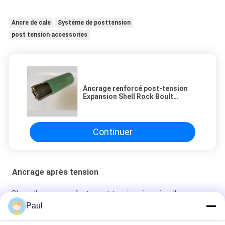
Ancre de cale
Système de posttension
post tension accessories
Ancrage renforcé post-tension
Expansion Shell Rock Boult
Ancrage pour l'exploitation
minière souterraine
Continuer
Ancrage après tension
Blocs d'ancrage en fonte post-tensionnés, coins d'ancrage,
pinces pour torons, ancrages plats
Paul
Cales et barillets d'ancrage pour câbles de torons