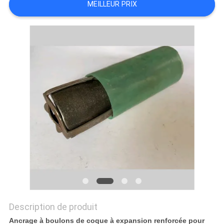
MEILLEUR PRIX
NOUVELLES
DEMANDEZ
UN DEVIS
PLAN
DU
SITE
POLITIQUE
DE
CONFIDENTIALITÉ
Description de produit
Ancrage à boulons de coque à expansion renforcée pour