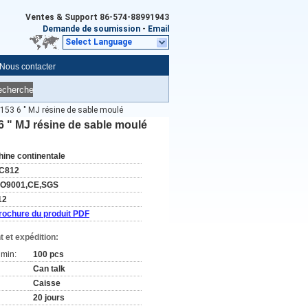
Ventes & Support
86-574-88991943
Demande de soumission
-
Email
Select Language
Nous contacter
echerche
153 6 " MJ résine de sable moulé
6 " MJ résine de sable moulé
hine continentale
C812
SO9001,CE,SGS
12
rochure du produit PDF
 et expédition:
min:
100 pcs
Can talk
Caisse
20 jours