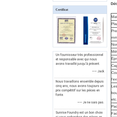
Dét
Certificat
Mat
Pla
Pre
m
Nor
Mét
Un fournisseur très professionnel
Épr
et responsable avec qui nous
avons travaillé jusqu'à présent.
Cap
—— Jack
Cou
l'e
Nous travaillons ensemble depuis
cinq ans, nous avons toujours un
Les
prix compétitif sur les pièces en
bou
fonte.
etc
—— Je ne sais pas.
Paq
Sunrise Foundry est un bon choix
Fac