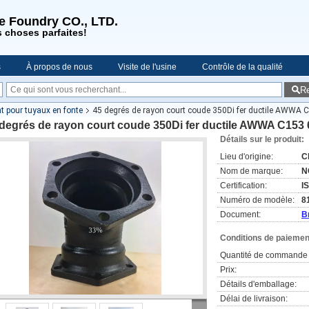
se Foundry CO., LTD.
s choses parfaites!
s
À propos de nous
Visite de l'usine
Contrôle de la qualité
R
es
t pour tuyaux en fonte
45 degrés de rayon court coude 350Di fer ductile AWWA C
degrés de rayon court coude 350Di fer ductile AWWA C153 
Détails sur le produit:
Lieu d'origine:
C
Nom de marque:
N
Certification:
I
Numéro de modèle:
8
Document:
B
Conditions de paiement
Quantité de commande 
Prix:
Détails d'emballage:
Délai de livraison: