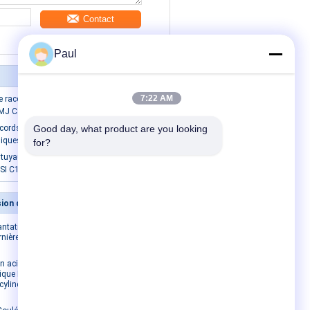
Contact
Paul
7:22 AM
e raccords de tuyaux en fonte Corps
 MJ Cap solide
ccords pour tuyaux en fonte raccords
Good day, what product are you looking 
niques MJ Cap 51 LBS Poids
for?
tuyaux en fonte en fer ductile ASTM
SI C153
Moulages de précision de précision
Nous contacter
antation de
Nous contacter
rnière
Demandez un devis
E-Mail
n acier Fin
ique Fin de
Carte du site
cylindre
Site mobile