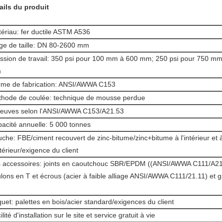
ails du produit
ériau: fer ductile ASTM A536
ge de taille: DN 80-2600 mm
ssion de travail: 350 psi pour 100 mm à 600 mm; 250 psi pour 750 m
m
me de fabrication: ANSI/AWWA C153
hode de coulée: technique de mousse perdue
euves selon l'ANSI/AWWA C153/A21.53
acité annuelle: 5 000 tonnes
che: FBE/ciment recouvert de zinc-bitume/zinc+bitume à l'intérieur et 
xtérieur/exigence du client
 accessoires: joints en caoutchouc SBR/EPDM ((ANSI/AWWA C111/A21
lons en T et écrous (acier à faible alliage ANSI/AWWA C111/21.11) et g
.
uet: palettes en bois/acier standard/exigences du client
ilité d'installation sur le site et service gratuit à vie