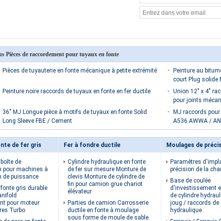
us Pièces de raccordement pour tuyaux en fonte
Pièces de tuyauterie en fonte mécanique à petite extrémité
Peinture au bitum
court Plug solide
Peinture noire raccords de tuyaux en fonte en fer ductile
Union 12" x 4" ra
pour joints méca
36" MJ Longue pièce à motifs de tuyaux en fonte Solid
MJ raccords pour 
Long Sleeve FBE / Cement
A536 AWWA / AN
nte de fer gris
Fer à fondre ductile
boîte de
Cylindre hydraulique en fonte
Paramètres d'impl
n pour machines à
de fer sur mesure Monture de
précision de la cha
n de puissance
clevis Monture de cylindre de
Base de coulée
fin pour camion grue chariot
fonte gris durable
d'investissement e
élévateur
nifold
de cylindre hydraul
nt pour moteur
Parties de camion Carrosserie
joug / raccords de 
ures Turbo
ductile en fonte à moulage
hydraulique
sous forme de moule de sable