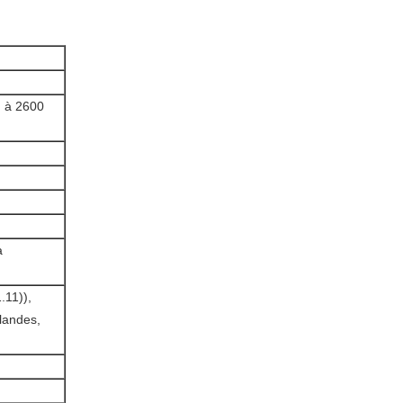
m à 2600
à
.11)),
landes,