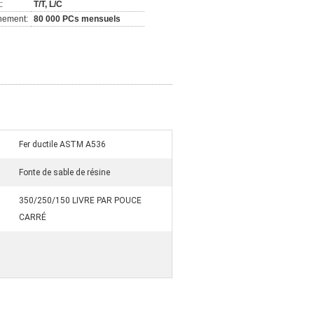
:
T/T, L/C
nement:
80 000 PCs mensuels
Fer ductile ASTM A536
Fonte de sable de résine
350/250/150 LIVRE PAR POUCE
CARRÉ