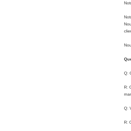
Not
Not
Nou
clie
Nou
Que
Q: 
R: 
mar
Q: 
R: 