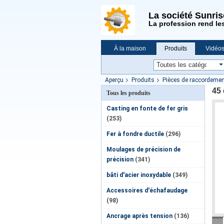
La société Sunri
La profession rend le
À la maison
Produits
Vidéo
Demande de soumission
Nouvell
Aperçu
Produits
Pièces de raccordemen
45 
Tous les produits
Casting en fonte de fer gris
(253)
Fer à fondre ductile
(296)
Moulages de précision de
précision
(341)
bâti d'acier inoxydable
(349)
Accessoires d'échafaudage
(98)
Ancrage après tension
(136)