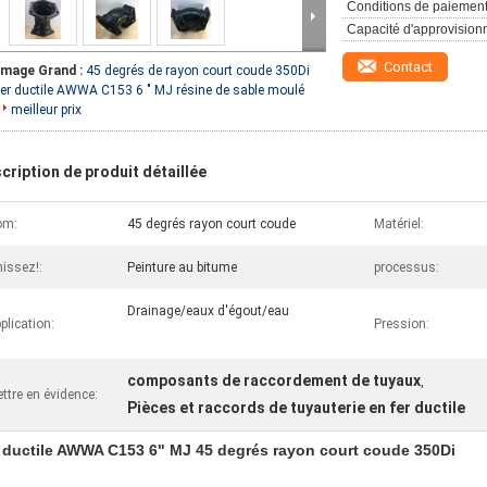
Conditions de paiement
Capacité d'approvision
Contact
Image Grand :
45 degrés de rayon court coude 350Di
fer ductile AWWA C153 6 " MJ résine de sable moulé
meilleur prix
cription de produit détaillée
om:
45 degrés rayon court coude
Matériel:
nissez!:
Peinture au bitume
processus:
Drainage/eaux d'égout/eau
plication:
Pression:
composants de raccordement de tuyaux
,
ttre en évidence:
Pièces et raccords de tuyauterie en fer ductile
 ductile AWWA C153 6" MJ 45 degrés rayon court coude 350Di