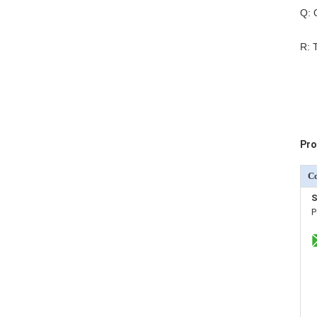
Q: 
R: 
Pro
C
S
P